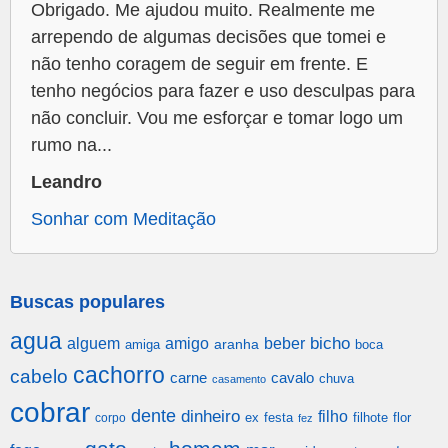
Obrigado. Me ajudou muito. Realmente me
arrependo de algumas decisões que tomei e
não tenho coragem de seguir em frente. E
tenho negócios para fazer e uso desculpas para
não concluir. Vou me esforçar e tomar logo um
rumo na...
Leandro
Sonhar com Meditação
Buscas populares
agua
alguem
amigo
beber
bicho
aranha
amiga
boca
cachorro
cabelo
carne
cavalo
chuva
casamento
cobrar
dente
dinheiro
filho
festa
filhote
flor
corpo
ex
fez