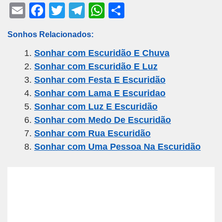
E
F
T
T
W
S
m
a
wi
el
h
h
Sonhos Relacionados:
ail
c
tt
e
at
ar
Sonhar com Escuridão E Chuva
e
er
gr
s
e
Sonhar com Escuridão E Luz
b
a
A
Sonhar com Festa E Escuridão
o
m
p
Sonhar com Lama E Escuridao
o
p
Sonhar com Luz E Escuridão
k
Sonhar com Medo De Escuridão
Sonhar com Rua Escuridão
Sonhar com Uma Pessoa Na Escuridão