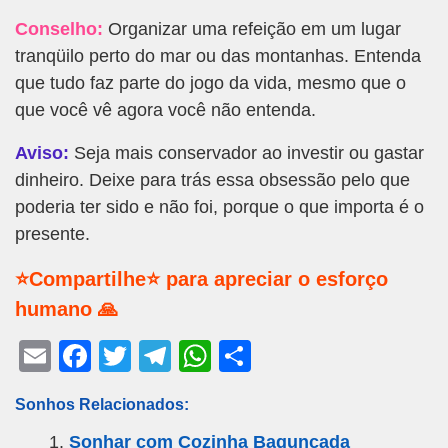
Conselho:
Organizar uma refeição em um lugar
tranqüilo perto do mar ou das montanhas. Entenda
que tudo faz parte do jogo da vida, mesmo que o
que você vê agora você não entenda.
Aviso:
Seja mais conservador ao investir ou gastar
dinheiro. Deixe para trás essa obsessão pelo que
poderia ter sido e não foi, porque o que importa é o
presente.
⭐Compartilhe⭐ para apreciar o esforço
humano 🙏
E
F
T
T
W
S
m
a
wi
el
h
h
Sonhos Relacionados:
ail
c
tt
e
at
ar
Sonhar com Cozinha Bagunçada