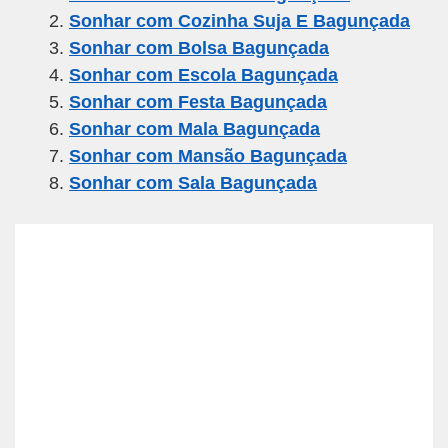
e
er
gr
s
e
Sonhar com Cozinha Suja E Bagunçada
b
a
A
Sonhar com Bolsa Bagunçada
o
m
p
Sonhar com Escola Bagunçada
o
p
Sonhar com Festa Bagunçada
k
Sonhar com Mala Bagunçada
Sonhar com Mansão Bagunçada
Sonhar com Sala Bagunçada