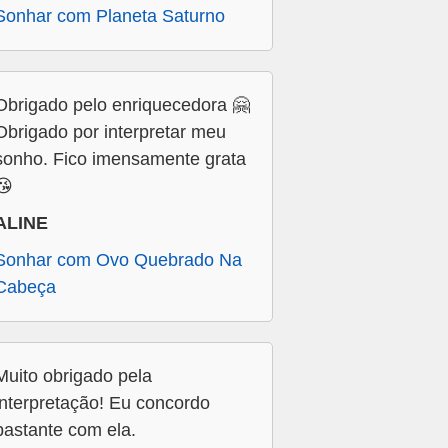
Sonhar com Planeta Saturno
Obrigado pelo enriquecedora 🤗
Obrigado por interpretar meu
sonho. Fico imensamente grata
😘
ALINE
Sonhar com Ovo Quebrado Na
Cabeça
Muito obrigado pela
interpretação! Eu concordo
bastante com ela.