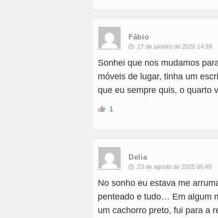
Fábio
17 de janeiro de 2026 14:39
Sonhei que nos mudamos para
móveis de lugar, tinha um escr
que eu sempre quis, o quarto 
1
Delia
23 de agosto de 2025 06:40
No sonho eu estava me arruma
penteado e tudo… Em algum m
um cachorro preto, fui para a r