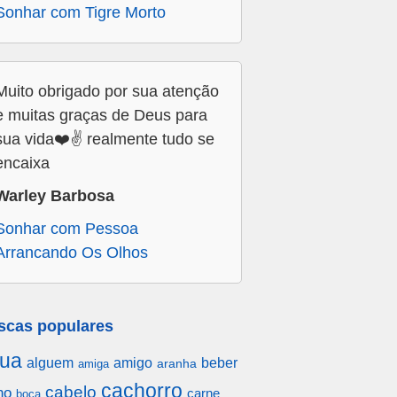
Sonhar com Tigre Morto
Muito obrigado por sua atenção
e muitas graças de Deus para
sua vida❤️✌️ realmente tudo se
encaixa
Warley Barbosa
Sonhar com Pessoa
Arrancando Os Olhos
scas populares
ua
alguem
amigo
beber
aranha
amiga
cachorro
cabelo
ho
carne
boca