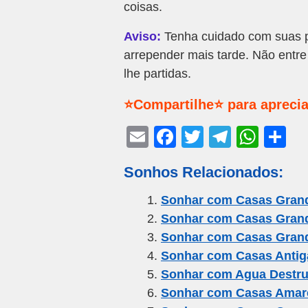
coisas.
Aviso:
Tenha cuidado com suas pa
arrepender mais tarde. Não entr
lhe partidas.
⭐Compartilhe⭐ para aprecia
E
F
T
T
W
S
m
a
wi
el
h
h
Sonhos Relacionados:
ail
c
tt
e
at
ar
e
er
gr
s
e
Sonhar com Casas Grand
Sonhar com Casas Grand
b
a
A
Sonhar com Casas Grand
o
m
p
Sonhar com Casas Antig
o
p
Sonhar com Agua Destru
k
Sonhar com Casas Amar