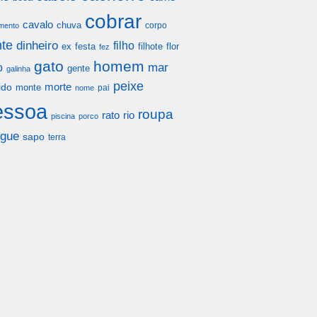
cobrar
cavalo
chuva
corpo
mento
te
dinheiro
filho
festa
filhote
flor
ex
fez
gato
homem
mar
o
gente
galinha
peixe
morte
ido
monte
pai
nome
essoa
roupa
rato
rio
piscina
porco
gue
sapo
terra