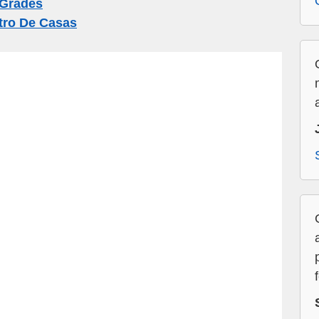
Grades
tro De Casas