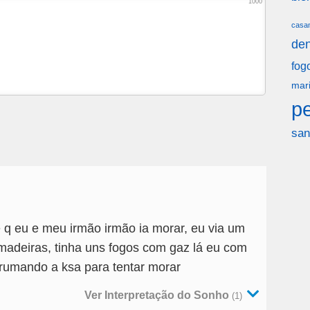
1000
casa
den
fog
mar
p
san
q eu e meu irmão irmão ia morar, eu via um
adeiras, tinha uns fogos com gaz lá eu com
rumando a ksa para tentar morar
Ver Interpretação do Sonho
(1)