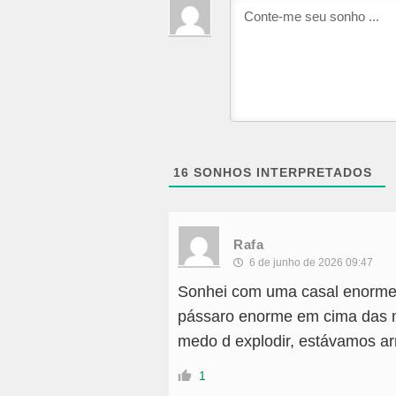
16
SONHOS INTERPRETADOS
Rafa
6 de junho de 2026 09:47
Sonhei com uma casal enorme 
pássaro enorme em cima das m
medo d explodir, estávamos ar
1