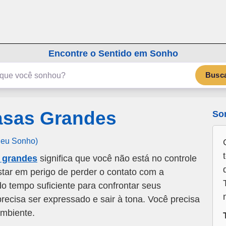
emSonho.com
Os sonhos significam mais
Encontre o Sentido em Sonho
Busc
asas Grandes
So
Seu Sonho)
 grandes
significa que você não está no controle
star em perigo de perder o contato com a
o tempo suficiente para confrontar seus
recisa ser expressado e sair à tona. Você precisa
ambiente.