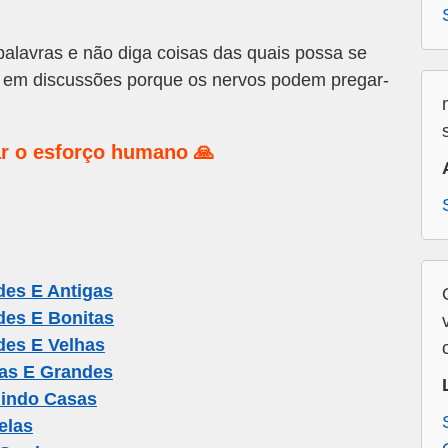
lavras e não diga coisas das quais possa se
e em discussões porque os nervos podem pregar-
r o esforço humano 🙏
es E Antigas
es E Bonitas
es E Velhas
as E Grandes
indo Casas
elas