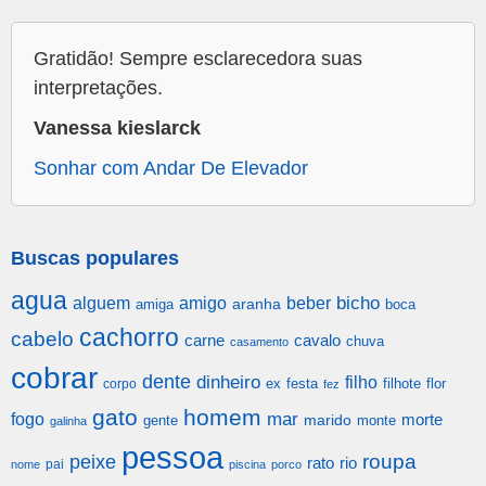
Gratidão! Sempre esclarecedora suas
interpretações.
Vanessa kieslarck
Sonhar com Andar De Elevador
Buscas populares
agua
alguem
amigo
beber
bicho
aranha
amiga
boca
cachorro
cabelo
carne
cavalo
chuva
casamento
cobrar
dente
dinheiro
filho
festa
filhote
flor
corpo
ex
fez
gato
homem
mar
fogo
morte
gente
marido
monte
galinha
pessoa
roupa
peixe
rato
rio
pai
nome
piscina
porco