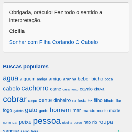
Obrigada, oráculo! Fez todo o sentido a
interpretação.
Cicilia
Sonhar com Filha Cortando O Cabelo
Buscas populares
agua
alguem
amigo
beber
bicho
aranha
amiga
boca
cachorro
cabelo
carne
cavalo
chuva
casamento
cobrar
dente
dinheiro
filho
festa
filhote
flor
corpo
ex
fez
gato
homem
mar
fogo
morte
gente
marido
monte
galinha
pessoa
roupa
peixe
rato
rio
pai
nome
piscina
porco
sangue
sapo
terra
1