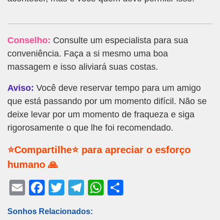
Conselho:
Consulte um especialista para sua
conveniência. Faça a si mesmo uma boa
massagem e isso aliviará suas costas.
Aviso:
Você deve reservar tempo para um amigo
que está passando por um momento difícil. Não se
deixe levar por um momento de fraqueza e siga
rigorosamente o que lhe foi recomendado.
⭐Compartilhe⭐ para apreciar o esforço
humano 🙏
E
F
T
T
W
S
m
a
wi
el
h
h
Sonhos Relacionados:
ail
c
tt
e
at
ar