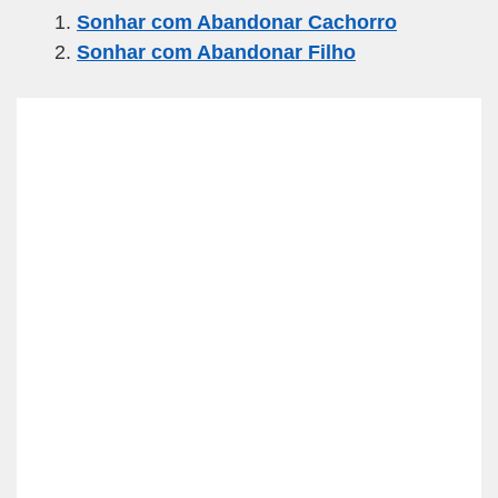
Sonhar com Abandonar Cachorro
e
er
gr
s
e
Sonhar com Abandonar Filho
b
a
A
o
m
p
o
p
k