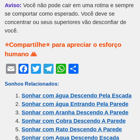
Aviso:
Você não pode cair em uma rotina e sempre
se comportar como esperado. Você deve se
concentrar ou seus superiores vão desconfiar de
você.
⭐Compartilhe⭐ para apreciar o esforço
humano 🙏
E
F
T
T
W
S
m
a
wi
el
h
h
Sonhos Relacionados:
ail
c
tt
e
at
ar
Sonhar com água Descendo Pela Escada
e
er
gr
s
e
Sonhar com água Entrando Pela Parede
b
a
A
Sonhar com Aranha Descendo A Parede
o
m
p
Sonhar com Cobra Descendo A Parede
o
p
Sonhar com Rato Descendo A Parede
k
Sonhar com Agua Descendo Escada