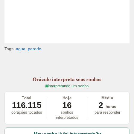
Tags:
agua
,
parede
Oráculo
interpreta seus sonhos
interpretando um sonho
Total
Hoje
Média
116.115
16
2
horas
corações tocados
sonhos
para responder
interpretados
Meu sonho já foi interpretado?