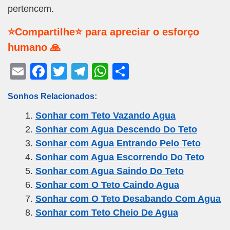
pertencem.
⭐Compartilhe⭐ para apreciar o esforço
humano 🙏
E
F
T
T
W
S
m
a
wi
el
h
h
Sonhos Relacionados:
ail
c
tt
e
at
ar
Sonhar com Teto Vazando Agua
e
er
gr
s
e
Sonhar com Agua Descendo Do Teto
b
a
A
Sonhar com Agua Entrando Pelo Teto
o
m
p
Sonhar com Agua Escorrendo Do Teto
o
p
Sonhar com Agua Saindo Do Teto
k
Sonhar com O Teto Caindo Agua
Sonhar com O Teto Desabando Com Agua
Sonhar com Teto Cheio De Agua