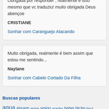
Obrigada por responder , realmente é isso
mesmo que vc traduziu! muito obrigada Deus
abençoe
CRISTIANE
Sonhar com Caranguejo Atacando
Muito obrigada, realmente é bem assim que
estou me sentindo...
Naylane
Sonhar com Cabelo Cortado Da Filha
Buscas populares
agua
alguem
amigo
beber
bicho
aranha
amiga
boca