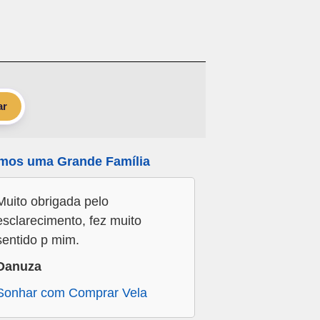
ar
mos uma Grande Família
Muito obrigada pelo
esclarecimento, fez muito
sentido p mim.
Danuza
Sonhar com Comprar Vela