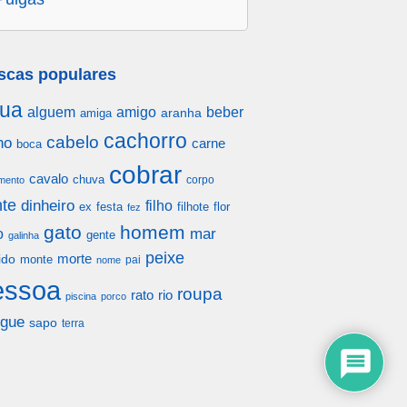
scas populares
ua
alguem
amigo
beber
aranha
amiga
cachorro
cabelo
ho
carne
boca
cobrar
cavalo
chuva
corpo
mento
te
dinheiro
filho
festa
filhote
flor
ex
fez
gato
homem
mar
o
gente
galinha
peixe
morte
ido
monte
pai
nome
essoa
roupa
rato
rio
piscina
porco
gue
sapo
terra