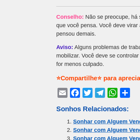
Conselho:
Não se preocupe, há s
que você pensa. Você deve virar
pensou demais.
Aviso:
Alguns problemas de trab
mobilizar. Você deve se control
for menos culpado.
⭐Compartilhe⭐ para aprecia
E
F
T
T
W
S
m
a
wi
el
h
h
Sonhos Relacionados:
ail
c
tt
e
at
ar
e
er
gr
s
e
Sonhar com Alguem Ven
Sonhar com Alguem Ven
b
a
A
Sonhar com Alguem Ven