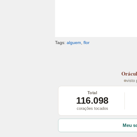
Tags:
alguem
,
flor
Orácu
visto
Total
116.098
corações tocados
Meu so