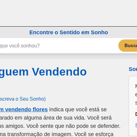
emSonho.com
Os sonhos significam mais
Encontre o Sentido em Sonho
Busc
lguem Vendendo
So
Escreva o Seu Sonho)
m vendendo flores
indica que você está se
rado em alguma área de sua vida. Você será
us amigos. Você sente que não pode se defender.
uma transformação de imagem. Você se esforça