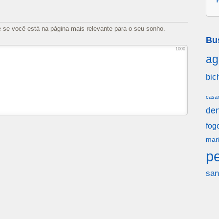
e se você está na página mais relevante para o seu sonho.
Bu
1000
ag
bic
casa
den
fog
mar
p
san