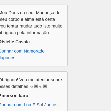
Meu Deus do céu. Mudança do
meu corpo e alma está certa
vou tentar mudar tudo isto.muito
obrigada pela informação.
Risielle Cassia
Sonhar com Namorado
Japones
Obrigado! Vou me atentar sobre
esses detalhes 🤜🏽🤛🏽
Emerson karo
Sonhar com Lua E Sol Juntos