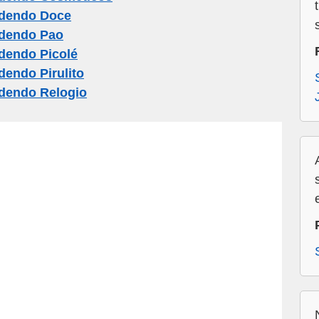
dendo Doce
dendo Pao
dendo Picolé
endo Pirulito
dendo Relogio