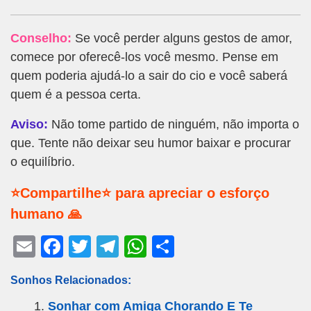
Conselho:
Se você perder alguns gestos de amor,
comece por oferecê-los você mesmo. Pense em
quem poderia ajudá-lo a sair do cio e você saberá
quem é a pessoa certa.
Aviso:
Não tome partido de ninguém, não importa o
que. Tente não deixar seu humor baixar e procurar
o equilíbrio.
⭐Compartilhe⭐ para apreciar o esforço
humano 🙏
E
F
T
T
W
S
m
a
wi
el
h
h
Sonhos Relacionados:
ail
c
tt
e
at
ar
Sonhar com Amiga Chorando E Te