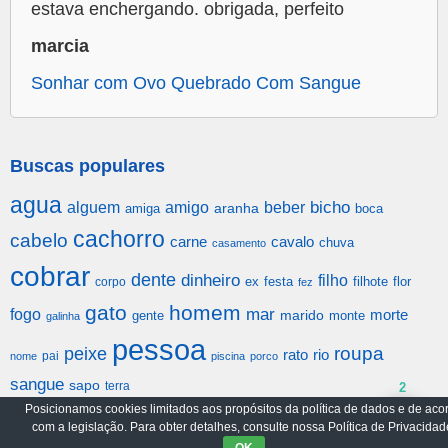
estava enchergando. obrigada, perfeito
marcia
Sonhar com Ovo Quebrado Com Sangue
Buscas populares
agua
alguem
amigo
beber
bicho
aranha
amiga
boca
cachorro
cabelo
carne
cavalo
chuva
casamento
cobrar
dente
dinheiro
filho
festa
filhote
flor
corpo
ex
fez
gato
homem
mar
fogo
morte
gente
marido
monte
galinha
pessoa
roupa
peixe
rato
rio
pai
nome
piscina
porco
sangue
sapo
terra
2
Posicionamos cookies limitados aos propósitos da política de dados e de aco
com a legislação. Para obter detalhes, consulte nossa Política de Privacidad
Arquivo
Política de Privacidade