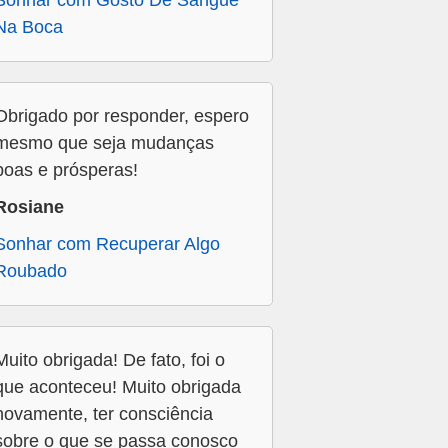
Sonhar com Gosto De Sangue
Na Boca
Obrigado por responder, espero
mesmo que seja mudanças
boas e prósperas!
Rosiane
Sonhar com Recuperar Algo
Roubado
Muito obrigada! De fato, foi o
que aconteceu! Muito obrigada
novamente, ter consciência
sobre o que se passa conosco