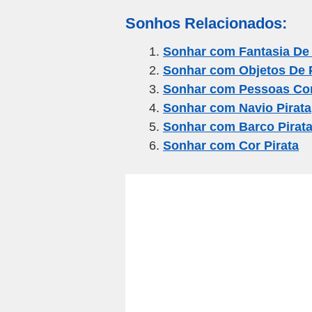
m
a
wi
el
h
h
Sonhos Relacionados:
ail
c
tt
e
at
ar
e
er
gr
s
e
Sonhar com Fantasia De 
Sonhar com Objetos De P
b
a
A
Sonhar com Pessoas Com
o
m
p
Sonhar com Navio Pirata
o
p
Sonhar com Barco Pirat
k
Sonhar com Cor Pirata