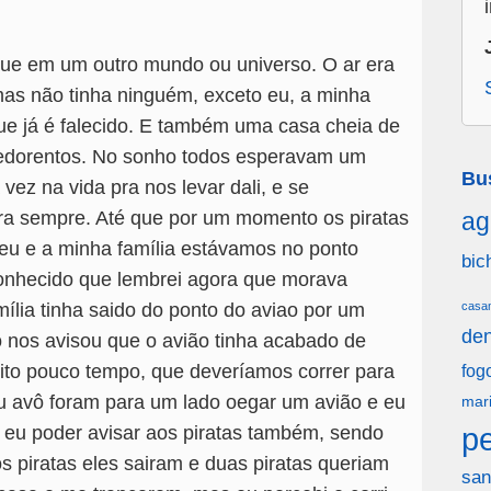
que em um outro mundo ou universo. O ar era
as não tinha ninguém, exceto eu, a minha
e já é falecido. E também uma casa cheia de
fedorentos. No sonho todos esperavam um
Bu
 vez na vida pra nos levar dali, e se
ag
ra sempre. Até que por um momento os piratas
eu e a minha família estávamos no ponto
bic
onhecido que lembrei agora que morava
casa
ília tinha saido do ponto do aviao por um
den
nos avisou que o avião tinha acabado de
muito pouco tempo, que deveríamos correr para
fog
u avô foram para um lado oegar um avião e eu
mar
p
eu poder avisar aos piratas também, sendo
s piratas eles sairam e duas piratas queriam
san