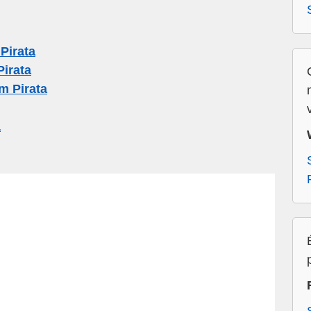
Pirata
irata
 Pirata
a