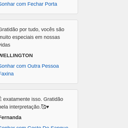
Sonhar com Fechar Porta
Gratidão por tudo, vocês são
muito especiais em nossas
vidas
WELLINGTON
Sonhar com Outra Pessoa
Faxina
É exatamente isso. Gratidão
pela interpretação.🥰♥️
Fernanda