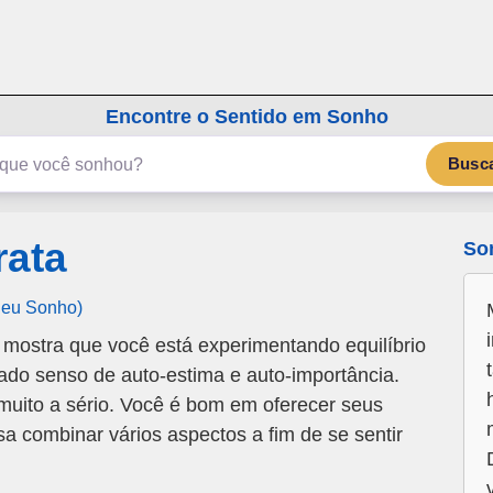
emSonho.com
Os sonhos significam mais
Encontre o Sentido em Sonho
Busc
rata
So
Seu Sonho)
mostra que você está experimentando equilíbrio
do senso de auto-estima e auto-importância.
muito a sério. Você é bom em oferecer seus
sa combinar vários aspectos a fim de se sentir