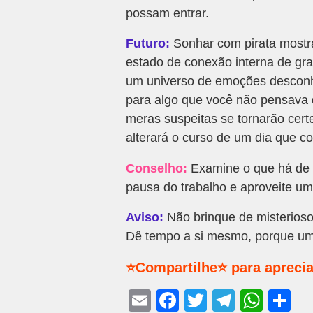
possam entrar.
Futuro:
Sonhar com pirata mostr
estado de conexão interna de gr
um universo de emoções desconh
para algo que você não pensava 
meras suspeitas se tornarão cer
alterará o curso de um dia que 
Conselho:
Examine o que há de 
pausa do trabalho e aproveite um
Aviso:
Não brinque de misterios
Dê tempo a si mesmo, porque um 
⭐Compartilhe⭐ para aprecia
E
F
T
T
W
S