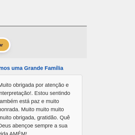
ar
mos uma Grande Família
Muito obrigada por atenção e
interpretação!. Estou sentindo
também está paz e muito
honrada. Muito muito muito
muito obrigada, gratidão. Quê
Deus abençoe sempre a sua
vida AMÉM!.