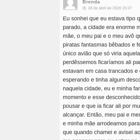
Brenda
28 de abril de 2026 15:37
Eu sonhei que eu estava tipo 
parado, a cidade era enorme m
mãe, o meu pai e o meu avô qu
piratas fantasmas bêbados e 
único avião que só viria aquela
perdêssemos ficaríamos ali pa
estavam em casa trancados e 
esperando e tinha algum desc
naquela cidade, eu e minha fam
momento e esse desconhecido 
pousar e que ia ficar ali por 
alcançar. Então, meu pai e me
e minha mãe arrodeamos para 
que quando chamei e avisei ao