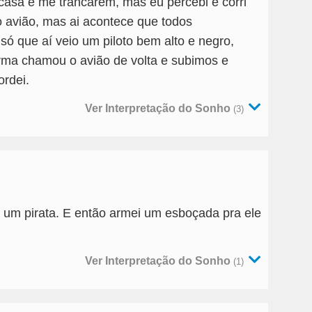
casa e me trancarem, mas eu percebi e corri
 avião, mas ai acontece que todos
 que aí veio um piloto bem alto e negro,
rma chamou o avião de volta e subimos e
ordei.
Ver Interpretação do Sonho
(3)
 um pirata. E então armei um esboçada pra ele
Ver Interpretação do Sonho
(1)