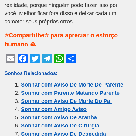
realidade, porque ninguém pode fazer isso por
você. Melhor ficar fora disso e deixar cada um
cometer seus próprios erros.
⭐Compartilhe⭐ para apreciar o esforço
humano 🙏
E
F
T
T
W
S
m
a
wi
el
h
h
Sonhos Relacionados:
ail
c
tt
e
at
ar
Sonhar com Aviso De Morte De Parente
e
er
gr
s
e
Sonhar com Parente Matando Parente
b
a
A
Sonhar com Aviso De Morte Do Pai
o
m
p
Sonhar com Amigo Aviso
o
p
Sonhar com Aviso De Aranha
k
Sonhar com Aviso De Cirurgia
Sonhar com Aviso De Despedida