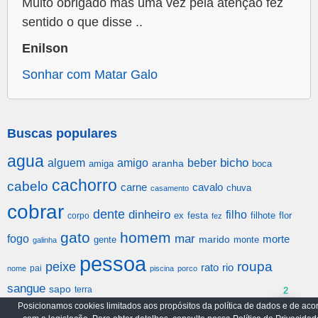
Muito obrigado mas uma vez pela atenção fez
sentido o que disse ..
Enilson
Sonhar com Matar Galo
Buscas populares
agua
alguem
amigo
beber
bicho
aranha
amiga
boca
cachorro
cabelo
carne
cavalo
chuva
casamento
cobrar
dente
dinheiro
filho
festa
filhote
flor
corpo
ex
fez
gato
homem
mar
fogo
morte
gente
marido
monte
galinha
pessoa
roupa
peixe
rato
rio
pai
nome
piscina
porco
sangue
sapo
terra
2
Posicionamos cookies limitados aos propósitos da política de dados e de aco