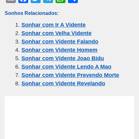
m
a
wi
el
h
h
Sonhos Relacionados:
ail
c
tt
e
at
ar
Sonhar com Ir A Vidente
e
er
gr
s
e
Sonhar com Velha Vidente
b
a
A
Sonhar com Vidente Falando
o
m
p
Sonhar com Vidente Homem
o
p
Sonhar com Vidente Joao Bidu
k
Sonhar com Vidente Lendo A Mao
Sonhar com Vidente Prevendo Morte
Sonhar com Vidente Revelando