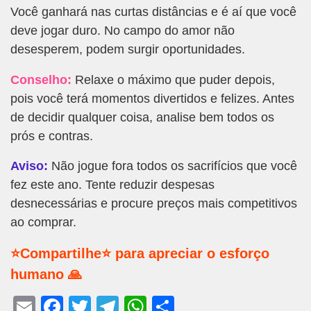
Você ganhará nas curtas distâncias e é aí que você
deve jogar duro. No campo do amor não
desesperem, podem surgir oportunidades.
Conselho:
Relaxe o máximo que puder depois,
pois você terá momentos divertidos e felizes. Antes
de decidir qualquer coisa, analise bem todos os
prós e contras.
Aviso:
Não jogue fora todos os sacrifícios que você
fez este ano. Tente reduzir despesas
desnecessárias e procure preços mais competitivos
ao comprar.
⭐Compartilhe⭐ para apreciar o esforço
humano 🙏
E
F
T
T
W
S