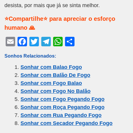
desista, por mais que já se sinta melhor.
⭐Compartilhe⭐ para apreciar o esforço
humano 🙏
E
F
T
T
W
S
m
a
wi
el
h
h
Sonhos Relacionados:
ail
c
tt
e
at
ar
Sonhar com Balao Fogo
e
er
gr
s
e
Sonhar com Balão De Fogo
b
a
A
Sonhar com Fogo Balao
o
m
p
Sonhar com Fogo No Balão
o
p
Sonhar com Fogo Pegando Fogo
k
Sonhar com Roça Pegando Fogo
Sonhar com Rua Pegando Fogo
Sonhar com Secador Pegando Fogo