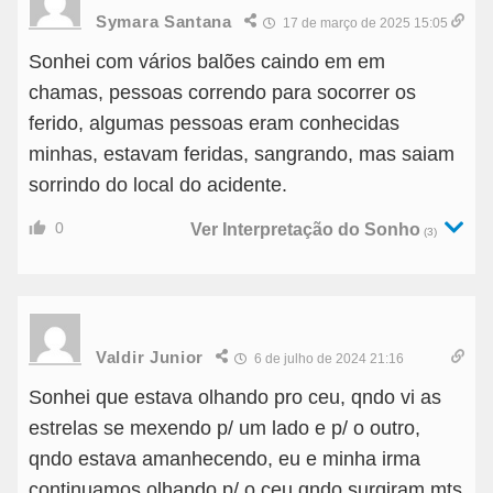
Symara Santana
17 de março de 2025 15:05
Sonhei com vários balões caindo em em
chamas, pessoas correndo para socorrer os
ferido, algumas pessoas eram conhecidas
minhas, estavam feridas, sangrando, mas saiam
sorrindo do local do acidente.
0
Ver Interpretação do Sonho
(3)
Valdir Junior
6 de julho de 2024 21:16
Sonhei que estava olhando pro ceu, qndo vi as
estrelas se mexendo p/ um lado e p/ o outro,
qndo estava amanhecendo, eu e minha irma
continuamos olhando p/ o ceu qndo surgiram mts