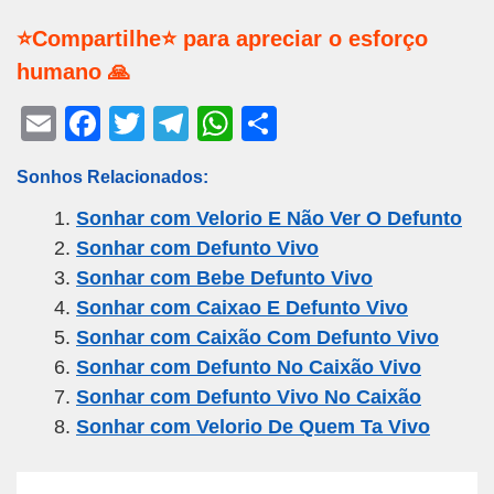
⭐Compartilhe⭐ para apreciar o esforço
humano 🙏
E
F
T
T
W
S
m
a
wi
el
h
h
Sonhos Relacionados:
ail
c
tt
e
at
ar
Sonhar com Velorio E Não Ver O Defunto
e
er
gr
s
e
Sonhar com Defunto Vivo
b
a
A
Sonhar com Bebe Defunto Vivo
o
m
p
Sonhar com Caixao E Defunto Vivo
o
p
Sonhar com Caixão Com Defunto Vivo
k
Sonhar com Defunto No Caixão Vivo
Sonhar com Defunto Vivo No Caixão
Sonhar com Velorio De Quem Ta Vivo