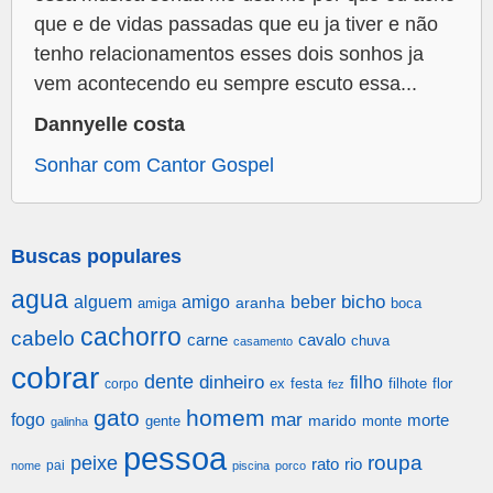
que e de vidas passadas que eu ja tiver e não
tenho relacionamentos esses dois sonhos ja
vem acontecendo eu sempre escuto essa...
Dannyelle costa
Sonhar com Cantor Gospel
Buscas populares
agua
alguem
amigo
beber
bicho
aranha
amiga
boca
cachorro
cabelo
carne
cavalo
chuva
casamento
cobrar
dente
dinheiro
filho
festa
filhote
flor
corpo
ex
fez
gato
homem
mar
fogo
morte
gente
marido
monte
galinha
pessoa
roupa
peixe
rato
rio
pai
nome
piscina
porco