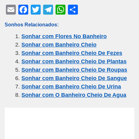
E
F
T
T
W
S
m
a
wi
el
h
h
Sonhos Relacionados:
ail
c
tt
e
at
ar
Sonhar com Flores No Banheiro
e
er
gr
s
e
Sonhar com Banheiro Cheio
b
a
A
Sonhar com Banheiro Cheio De Fezes
o
m
p
Sonhar com Banheiro Cheio De Plantas
o
p
Sonhar com Banheiro Cheio De Roupas
k
Sonhar com Banheiro Cheio De Sangue
Sonhar com Banheiro Cheio De Urina
Sonhar com O Banheiro Cheio De Agua