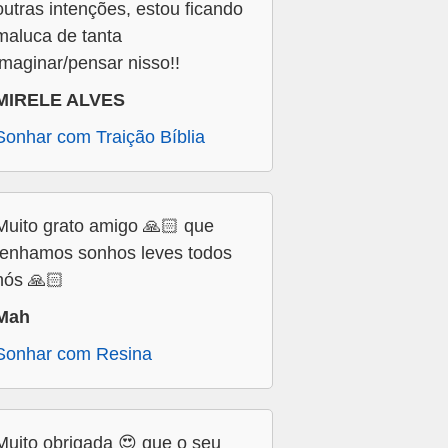
outras intenções, estou ficando
maluca de tanta
imaginar/pensar nisso!!
MIRELE ALVES
Sonhar com Traição Bíblia
Muito grato amigo 🙏🏻 que
tenhamos sonhos leves todos
nós 🙏🏻
Mah
Sonhar com Resina
Muito obrigada 😍 que o seu