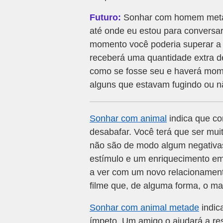
Futuro:
Sonhar com homem metade
até onde eu estou para conversa
momento você poderia superar a 
receberá uma quantidade extra de
como se fosse seu e haverá mome
alguns que estavam fugindo ou n
Sonhar com animal
indica que c
desabafar. Você terá que ser mui
não são de modo algum negativas.
estímulo e um enriquecimento em
a ver com um novo relacionamento
filme que, de alguma forma, o m
Sonhar com animal metade
indic
ímpeto. Um amigo o ajudará a r