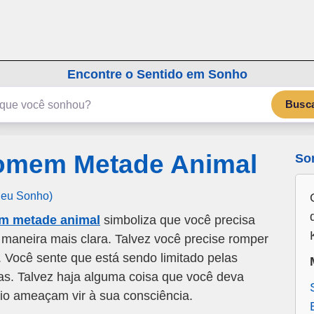
emSonho.com
Os sonhos significam mais
Encontre o Sentido em Sonho
Busc
omem Metade Animal
So
Seu Sonho)
m metade animal
simboliza que você precisa
aneira mais clara. Talvez você precise romper
 Você sente que está sendo limitado pelas
as. Talvez haja alguma coisa que você deva
dio ameaçam vir à sua consciência.