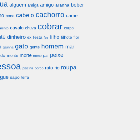
ua
alguem
amigo
beber
aranha
amiga
cachorro
cabelo
ho
carne
boca
cobrar
cavalo
chuva
corpo
mento
te
dinheiro
filho
festa
filhote
flor
ex
fez
gato
homem
mar
o
gente
galinha
peixe
morte
ido
monte
pai
nome
essoa
roupa
rato
rio
piscina
porco
gue
sapo
terra