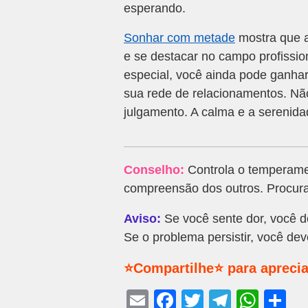
esperando.
Sonhar com metade
mostra que a
e se destacar no campo profissio
especial, você ainda pode ganhar
sua rede de relacionamentos. Não
julgamento. A calma e a serenid
Conselho:
Controla o temperame
compreensão dos outros. Procura
Aviso:
Se você sente dor, você d
Se o problema persistir, você dev
⭐Compartilhe⭐ para aprecia
E
F
T
T
W
S