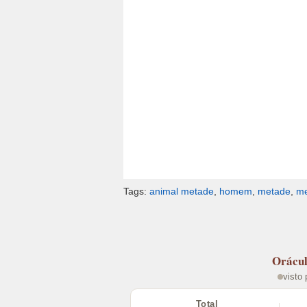
Tags:
animal metade
,
homem
,
metade
,
m
Orácu
visto
Total