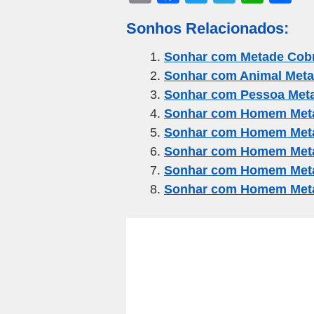
m
a
wi
el
h
h
Sonhos Relacionados:
ail
c
tt
e
at
ar
e
er
gr
s
e
Sonhar com Metade Cob
Sonhar com Animal Met
b
a
A
Sonhar com Pessoa Met
o
m
p
Sonhar com Homem Met
o
p
Sonhar com Homem Met
k
Sonhar com Homem Met
Sonhar com Homem Met
Sonhar com Homem Meta