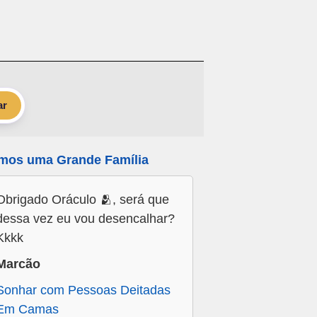
ar
mos uma Grande Família
Obrigado Oráculo 🫂, será que
dessa vez eu vou desencalhar?
Kkkk
Marcão
Sonhar com Pessoas Deitadas
Em Camas