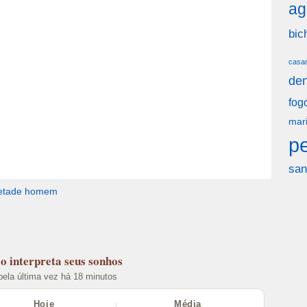
ag
bic
casa
den
fog
mar
p
san
etade homem
lo
interpreta seus sonhos
 pela última vez há 18 minutos
Hoje
Média