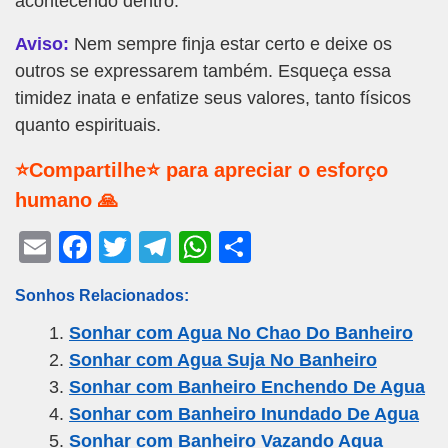
acontecendo dentro.
Aviso:
Nem sempre finja estar certo e deixe os
outros se expressarem também. Esqueça essa
timidez inata e enfatize seus valores, tanto físicos
quanto espirituais.
⭐Compartilhe⭐ para apreciar o esforço
humano 🙏
E
F
T
T
W
S
m
a
wi
el
h
h
Sonhos Relacionados:
ail
c
tt
e
at
ar
Sonhar com Agua No Chao Do Banheiro
e
er
gr
s
e
Sonhar com Agua Suja No Banheiro
b
a
A
Sonhar com Banheiro Enchendo De Agua
o
m
p
Sonhar com Banheiro Inundado De Agua
o
p
Sonhar com Banheiro Vazando Agua