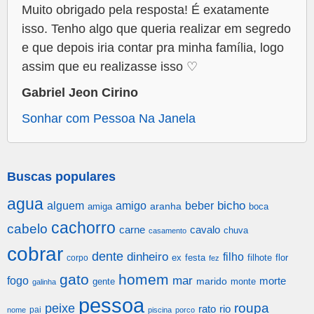
Muito obrigado pela resposta! É exatamente
isso. Tenho algo que queria realizar em segredo
e que depois iria contar pra minha família, logo
assim que eu realizasse isso ♡
Gabriel Jeon Cirino
Sonhar com Pessoa Na Janela
Buscas populares
agua
alguem
amigo
beber
bicho
aranha
amiga
boca
cachorro
cabelo
carne
cavalo
chuva
casamento
cobrar
dente
dinheiro
filho
festa
filhote
flor
corpo
ex
fez
gato
homem
mar
fogo
morte
gente
marido
monte
galinha
pessoa
roupa
peixe
rato
rio
pai
nome
piscina
porco