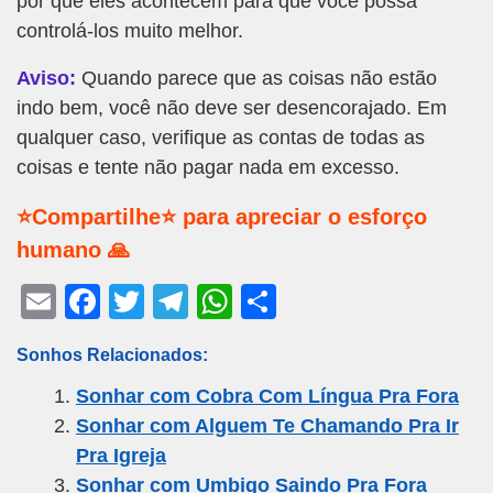
por que eles acontecem para que você possa
controlá-los muito melhor.
Aviso:
Quando parece que as coisas não estão
indo bem, você não deve ser desencorajado. Em
qualquer caso, verifique as contas de todas as
coisas e tente não pagar nada em excesso.
⭐Compartilhe⭐ para apreciar o esforço
humano 🙏
E
F
T
T
W
S
m
a
wi
el
h
h
Sonhos Relacionados:
ail
c
tt
e
at
ar
Sonhar com Cobra Com Língua Pra Fora
e
er
gr
s
e
Sonhar com Alguem Te Chamando Pra Ir
b
a
A
Pra Igreja
o
m
p
Sonhar com Umbigo Saindo Pra Fora