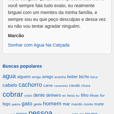
você sempre fala tudo exato, eu realmente
briguei com um membro da minha família, e
sempre sou eu que peço desculpas e dessa vez
eu não vou tentar agradar ninguém.
Marcão
Sonhar com Agua Na Calçada
Buscas populares
agua
alguem
amigo
beber
bicho
aranha
amiga
boca
cachorro
cabelo
carne
cavalo
chuva
casamento
cobrar
dente
dinheiro
filho
festa
filhote
flor
corpo
ex
fez
gato
homem
mar
fogo
morte
gente
marido
monte
galinha
pessoa
roupa