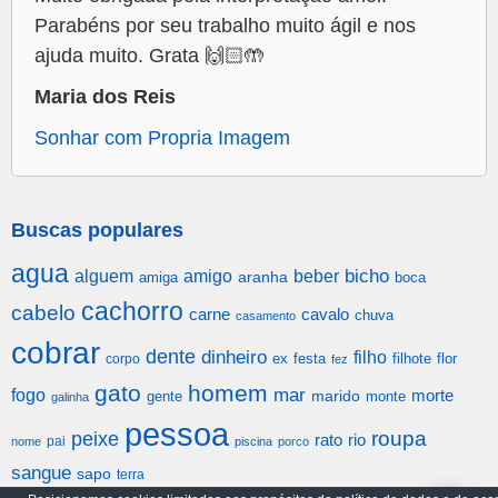
Parabéns por seu trabalho muito ágil e nos
ajuda muito. Grata 🙌🏻🤲
Maria dos Reis
Sonhar com Propria Imagem
Buscas populares
agua
alguem
amigo
beber
bicho
aranha
amiga
boca
cachorro
cabelo
carne
cavalo
chuva
casamento
cobrar
dente
dinheiro
filho
festa
filhote
flor
corpo
ex
fez
gato
homem
mar
fogo
morte
gente
marido
monte
galinha
pessoa
roupa
peixe
rato
rio
pai
nome
piscina
porco
sangue
sapo
terra