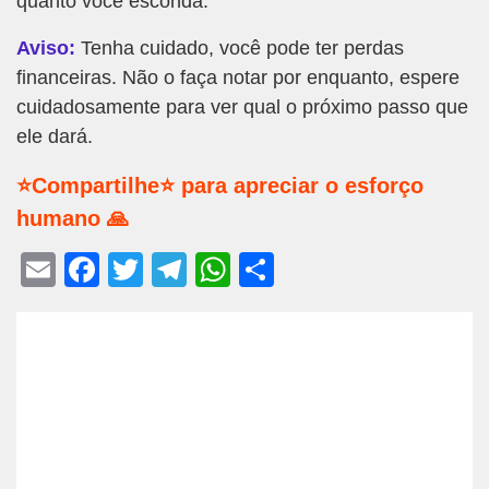
quanto você esconda.
Aviso:
Tenha cuidado, você pode ter perdas
financeiras. Não o faça notar por enquanto, espere
cuidadosamente para ver qual o próximo passo que
ele dará.
⭐Compartilhe⭐ para apreciar o esforço
humano 🙏
E
F
T
T
W
S
m
a
wi
el
h
h
ail
c
tt
e
at
ar
e
er
gr
s
e
b
a
A
o
m
p
o
p