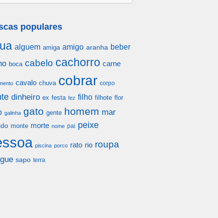
scas populares
ua
alguem
amigo
beber
aranha
amiga
cachorro
cabelo
ho
carne
boca
cobrar
cavalo
chuva
corpo
mento
te
dinheiro
filho
festa
filhote
flor
ex
fez
gato
homem
mar
o
gente
galinha
peixe
morte
ido
monte
pai
nome
essoa
roupa
rato
rio
piscina
porco
gue
sapo
terra