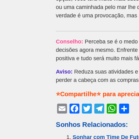
ou uma caminhada pelo mar lhe da
verdade é uma provocação, mas s
Conselho:
Perceba se é o medo 
decisões agora mesmo. Enfrent
positiva e tudo será muito mais fá
Aviso:
Reduza suas atividades e 
perder a cabeça com as compras
⭐Compartilhe⭐ para aprecia
E
F
T
T
W
S
m
a
wi
el
h
h
Sonhos Relacionados:
ail
c
tt
e
at
ar
e
er
gr
s
e
Sonhar com Time De Fu