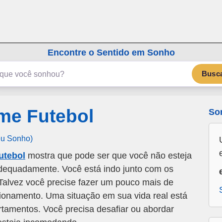
emSonho.com
Os sonhos significam mais
Encontre o Sentido em Sonho
Busc
me Futebol
So
eu Sonho)
utebol
mostra que pode ser que você não esteja
dequadamente. Você está indo junto com os
 Talvez você precise fazer um pouco mais de
cionamento. Uma situação em sua vida real está
amentos. Você precisa desafiar ou abordar