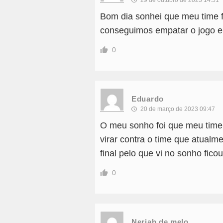
29 de outubro de 2023 14:51
Bom dia sonhei que meu time 
conseguimos empatar o jogo eu 
0
Eduardo
20 de março de 2023 09:47
O meu sonho foi que meu time
virar contra o time que atual
final pelo que vi no sonho fico
0
Neriah de melo