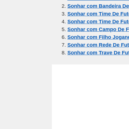
Sonhar com Bandeira De
b
a
A
Sonhar com Time De Fut
o
m
p
Sonhar com Time De Fu
o
p
Sonhar com Campo De F
k
Sonhar com Filho Jogan
Sonhar com Rede De Fut
Sonhar com Trave De Fu