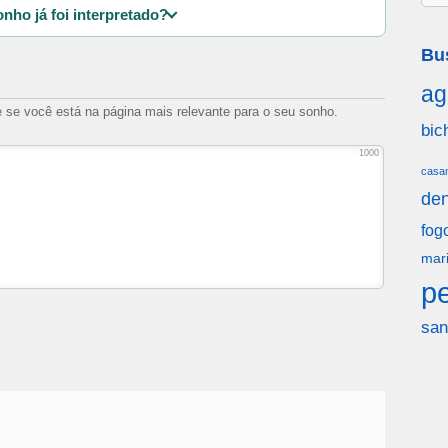
nho já foi interpretado?
Bu
ag
e se você está na página mais relevante para o seu sonho.
bic
1000
casa
den
fog
mar
p
san