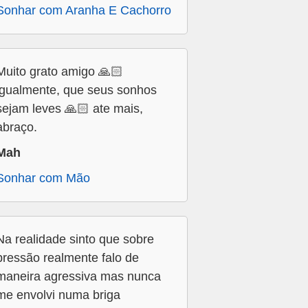
Sonhar com Aranha E Cachorro
Muito grato amigo 🙏🏻
igualmente, que seus sonhos
sejam leves 🙏🏻 ate mais,
abraço.
Mah
Sonhar com Mão
Na realidade sinto que sobre
pressão realmente falo de
maneira agressiva mas nunca
me envolvi numa briga