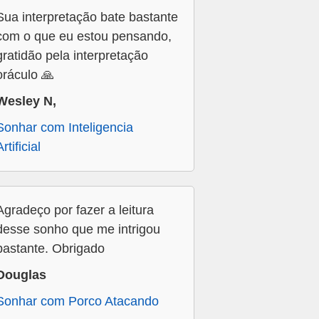
Sua interpretação bate bastante
com o que eu estou pensando,
gratidão pela interpretação
oráculo 🙏
Wesley N,
Sonhar com Inteligencia
Artificial
Agradeço por fazer a leitura
desse sonho que me intrigou
bastante. Obrigado
Douglas
Sonhar com Porco Atacando