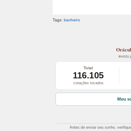
Tags:
banheiro
Orácu
visto
Total
116.105
corações tocados
Meu so
Antes de enviar seu sonho, verifiqu