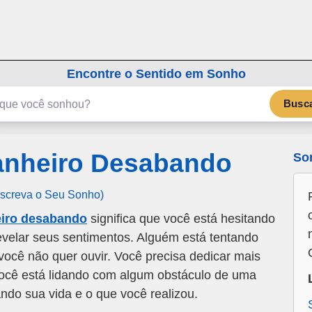
emSonho.com
Os sonhos significam mais
Encontre o Sentido em Sonho
Busc
anheiro Desabando
So
Escreva o Seu Sonho)
iro desabando
significa que você está hesitando
evelar seus sentimentos. Alguém está tentando
 você não quer ouvir. Você precisa dedicar mais
Você está lidando com algum obstáculo de uma
ndo sua vida e o que você realizou.