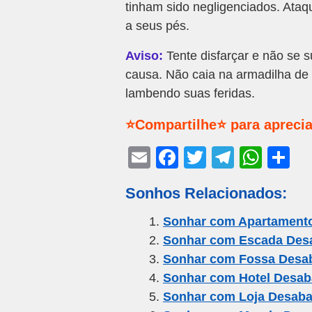
tinham sido negligenciados. Ataq
a seus pés.
Aviso:
Tente disfarçar e não se s
causa. Não caia na armadilha de 
lambendo suas feridas.
⭐Compartilhe⭐ para aprecia
E
F
T
T
W
S
m
a
wi
el
h
h
Sonhos Relacionados:
ail
c
tt
e
at
ar
e
er
gr
s
e
Sonhar com Apartament
Sonhar com Escada Des
b
a
A
Sonhar com Fossa Desa
o
m
p
Sonhar com Hotel Desa
o
p
Sonhar com Loja Desab