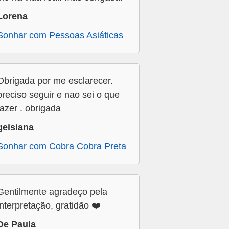
Lorena
Sonhar com Pessoas Asiáticas
Obrigada por me esclarecer.
preciso seguir e nao sei o que
fazer . obrigada
geisiana
Sonhar com Cobra Cobra Preta
Gentilmente agradeço pela
interpretação, gratidão ❤️
De Paula