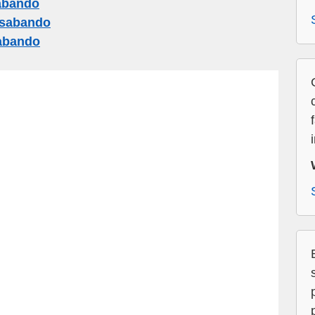
abando
esabando
abando