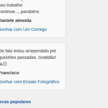
seu trabalho
continue.....parabéns
Daniele almeida
Sonhar com Um Corrego
De fato estou arrependido por
questões passadas. Gratidão!
🙏🏻
Francisco
Sonhar com Ensaio Fotográfico
scas populares