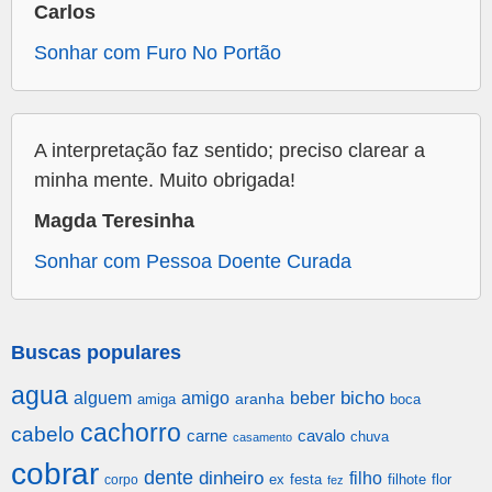
Carlos
Sonhar com Furo No Portão
A interpretação faz sentido; preciso clarear a
minha mente. Muito obrigada!
Magda Teresinha
Sonhar com Pessoa Doente Curada
Buscas populares
agua
alguem
amigo
beber
bicho
aranha
amiga
boca
cachorro
cabelo
carne
cavalo
chuva
casamento
cobrar
dente
dinheiro
filho
festa
filhote
flor
corpo
ex
fez