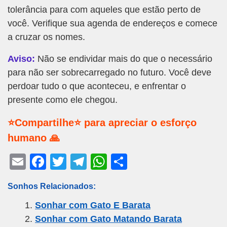
tolerância para com aqueles que estão perto de
você. Verifique sua agenda de endereços e comece
a cruzar os nomes.
Aviso:
Não se endividar mais do que o necessário
para não ser sobrecarregado no futuro. Você deve
perdoar tudo o que aconteceu, e enfrentar o
presente como ele chegou.
⭐Compartilhe⭐ para apreciar o esforço
humano 🙏
E
F
T
T
W
S
m
a
wi
el
h
h
Sonhos Relacionados:
ail
c
tt
e
at
ar
Sonhar com Gato E Barata
e
er
gr
s
e
Sonhar com Gato Matando Barata
b
a
A