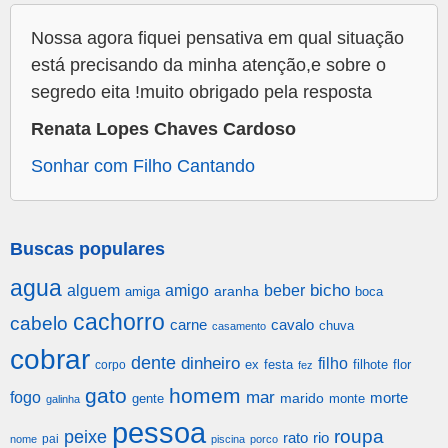
Nossa agora fiquei pensativa em qual situação
está precisando da minha atenção,e sobre o
segredo eita !muito obrigado pela resposta
Renata Lopes Chaves Cardoso
Sonhar com Filho Cantando
Buscas populares
agua
alguem
amigo
beber
bicho
aranha
amiga
boca
cachorro
cabelo
carne
cavalo
chuva
casamento
cobrar
dente
dinheiro
filho
festa
filhote
flor
corpo
ex
fez
gato
homem
mar
fogo
morte
gente
marido
monte
galinha
pessoa
roupa
peixe
rato
rio
pai
nome
piscina
porco