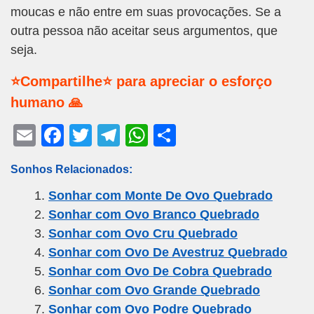
moucas e não entre em suas provocações. Se a
outra pessoa não aceitar seus argumentos, que
seja.
⭐Compartilhe⭐ para apreciar o esforço
humano 🙏
E
F
T
T
W
S
m
a
wi
el
h
h
Sonhos Relacionados:
ail
c
tt
e
at
ar
Sonhar com Monte De Ovo Quebrado
e
er
gr
s
e
Sonhar com Ovo Branco Quebrado
b
a
A
Sonhar com Ovo Cru Quebrado
o
m
p
Sonhar com Ovo De Avestruz Quebrado
o
p
Sonhar com Ovo De Cobra Quebrado
k
Sonhar com Ovo Grande Quebrado
Sonhar com Ovo Podre Quebrado