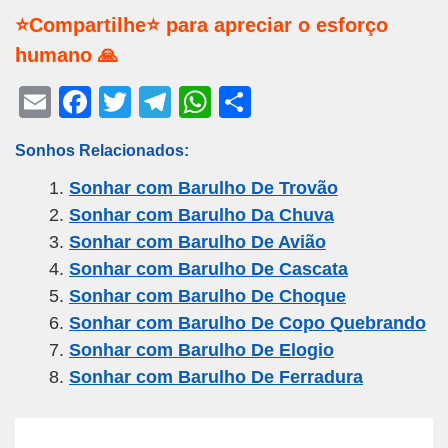
⭐Compartilhe⭐ para apreciar o esforço
humano 🙏
E
F
T
T
W
S
m
a
wi
el
h
h
Sonhos Relacionados:
ail
c
tt
e
at
ar
Sonhar com Barulho De Trovão
e
er
gr
s
e
Sonhar com Barulho Da Chuva
b
a
A
Sonhar com Barulho De Avião
o
m
p
Sonhar com Barulho De Cascata
o
p
Sonhar com Barulho De Choque
k
Sonhar com Barulho De Copo Quebrando
Sonhar com Barulho De Elogio
Sonhar com Barulho De Ferradura