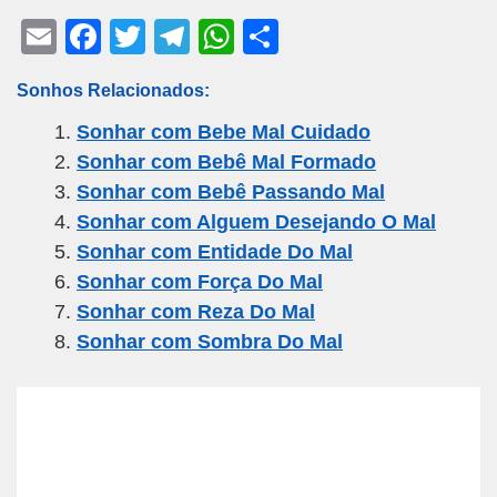
E
F
T
T
W
S
m
a
wi
el
h
h
Sonhos Relacionados:
ail
c
tt
e
at
ar
Sonhar com Bebe Mal Cuidado
e
er
gr
s
e
Sonhar com Bebê Mal Formado
b
a
A
Sonhar com Bebê Passando Mal
o
m
p
Sonhar com Alguem Desejando O Mal
o
p
Sonhar com Entidade Do Mal
k
Sonhar com Força Do Mal
Sonhar com Reza Do Mal
Sonhar com Sombra Do Mal