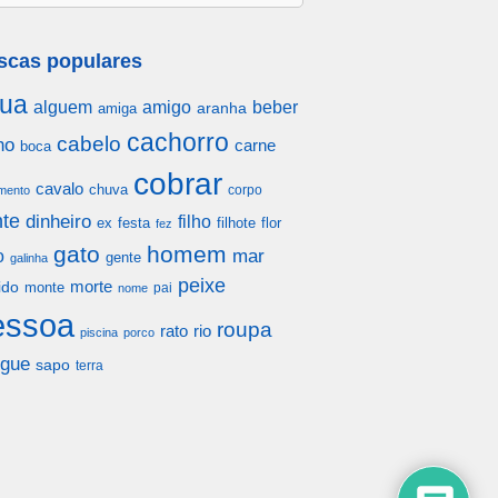
scas populares
ua
alguem
amigo
beber
aranha
amiga
cachorro
cabelo
ho
carne
boca
cobrar
cavalo
chuva
corpo
mento
te
dinheiro
filho
festa
filhote
flor
ex
fez
gato
homem
mar
o
gente
galinha
peixe
morte
ido
monte
pai
nome
essoa
roupa
rato
rio
piscina
porco
gue
sapo
terra