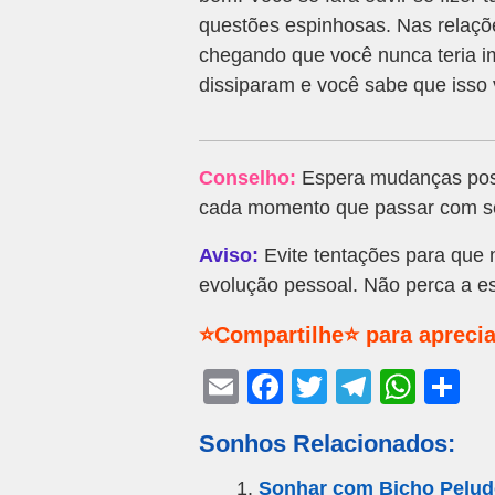
questões espinhosas. Nas relaçõe
chegando que você nunca teria i
dissiparam e você sabe que isso 
Conselho:
Espera mudanças posi
cada momento que passar com seu
Aviso:
Evite tentações para que 
evolução pessoal. Não perca a e
⭐Compartilhe⭐ para aprecia
E
F
T
T
W
S
m
a
wi
el
h
h
Sonhos Relacionados:
ail
c
tt
e
at
ar
e
er
gr
s
e
Sonhar com Bicho Pelud