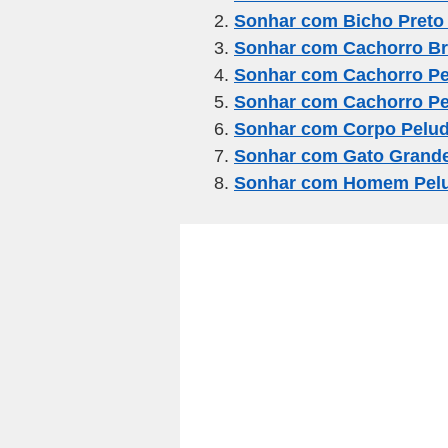
Sonhar com Bicho Preto
b
a
A
Sonhar com Cachorro Br
o
m
p
Sonhar com Cachorro P
o
p
Sonhar com Cachorro P
k
Sonhar com Corpo Pelu
Sonhar com Gato Grande
Sonhar com Homem Pel