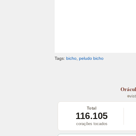
Tags:
bicho
,
peludo bicho
Orácu
vis
Total
116.105
corações tocados