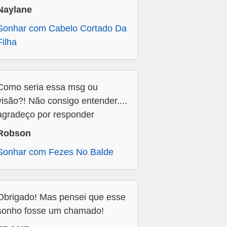
Naylane
Sonhar com Cabelo Cortado Da
Filha
Como seria essa msg ou
visão?! Não consigo entender....
agradeço por responder
Robson
Sonhar com Fezes No Balde
Obrigado! Mas pensei que esse
sonho fosse um chamado!