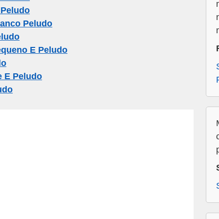
 Peludo
anco Peludo
eludo
equeno E Peludo
do
 E Peludo
udo