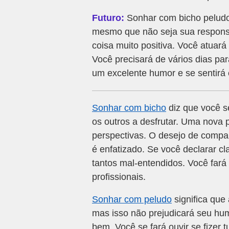
Futuro:
Sonhar com bicho peludo 
mesmo que não seja sua responsa
coisa muito positiva. Você atuará
Você precisará de vários dias pa
um excelente humor e se sentirá c
Sonhar com bicho
diz que você s
os outros a desfrutar. Uma nova
perspectivas. O desejo de compar
é enfatizado. Se você declarar c
tantos mal-entendidos. Você fará
profissionais.
Sonhar com peludo
significa que
mas isso não prejudicará seu hum
bem. Você se fará ouvir se fize