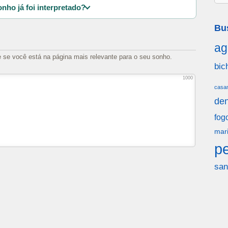
nho já foi interpretado?
Bu
ag
e se você está na página mais relevante para o seu sonho.
bic
1000
casa
den
fog
mar
p
san