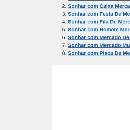
Sonhar com Caixa Merc
b
a
A
Sonhar com Festa De M
o
m
p
Sonhar com Fila De Mer
o
p
Sonhar com Homem Mer
k
Sonhar com Mercado De
Sonhar com Mercado Mun
Sonhar com Placa De M