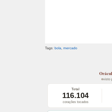
Tags:
bola
,
mercado
Orácu
visto
Total
116.104
corações tocados