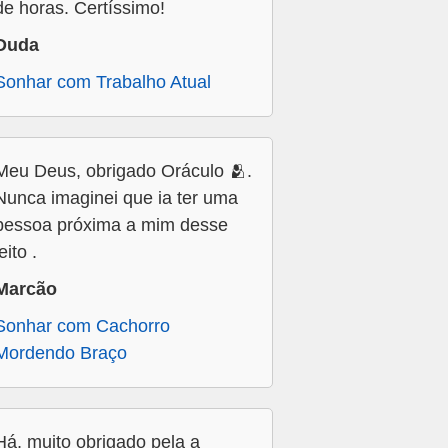
de horas. Certíssimo!
Duda
Sonhar com Trabalho Atual
Meu Deus, obrigado Oráculo 🫂.
Nunca imaginei que ia ter uma
pessoa próxima a mim desse
jeito .
Marcão
Sonhar com Cachorro
Mordendo Braço
Há, muito obrigado pela a