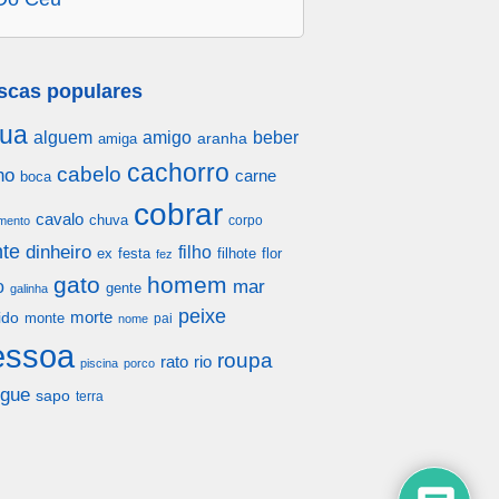
scas populares
ua
alguem
amigo
beber
aranha
amiga
cachorro
cabelo
ho
carne
boca
cobrar
cavalo
chuva
corpo
mento
te
dinheiro
filho
festa
filhote
flor
ex
fez
gato
homem
mar
o
gente
galinha
peixe
morte
ido
monte
pai
nome
essoa
roupa
rato
rio
piscina
porco
gue
sapo
terra