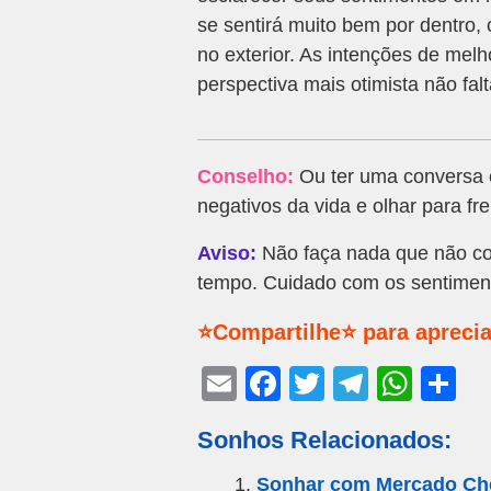
se sentirá muito bem por dentro, 
no exterior. As intenções de mel
perspectiva mais otimista não falt
Conselho:
Ou ter uma conversa c
negativos da vida e olhar para fr
Aviso:
Não faça nada que não co
tempo. Cuidado com os sentimento
⭐Compartilhe⭐ para aprecia
E
F
T
T
W
S
m
a
wi
el
h
h
Sonhos Relacionados:
ail
c
tt
e
at
ar
e
er
gr
s
e
Sonhar com Mercado Ch