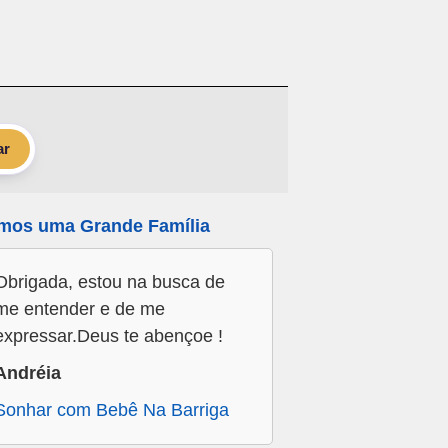
ar
mos uma Grande Família
Obrigada, estou na busca de
me entender e de me
expressar.Deus te abençoe !
Andréia
Sonhar com Bebê Na Barriga