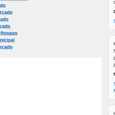
ado
ercado
cado
cado
 Roupas
icipal
ercado