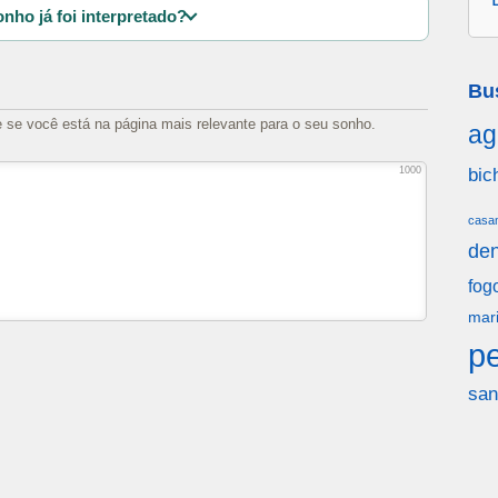
nho já foi interpretado?
Bu
e se você está na página mais relevante para o seu sonho.
ag
bic
1000
casa
den
fog
mar
p
san