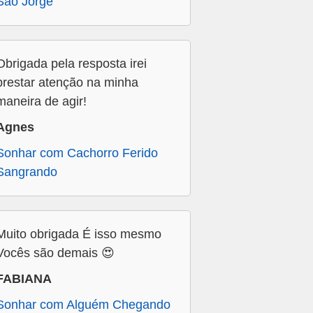
São Jorge
Obrigada pela resposta irei
prestar atenção na minha
maneira de agir!
Agnes
Sonhar com Cachorro Ferido
Sangrando
Muito obrigada É isso mesmo
Vocês são demais 😍
FABIANA
Sonhar com Alguém Chegando