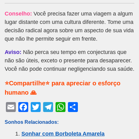
Conselho:
Você precisa fazer uma viagem a algum
lugar distante com uma cultura diferente. Tome uma
decisão radical agora sobre um aspecto de sua vida
que não lhe permite seguir em frente.
Aviso:
Não perca seu tempo em conjecturas que
não são úteis, exceto o presente para desaparecer.
Você não pode continuar negligenciando sua saúde.
⭐Compartilhe⭐ para apreciar o esforço
humano 🙏
E
F
T
T
W
S
m
a
wi
el
h
h
Sonhos Relacionados:
ail
c
tt
e
at
ar
Sonhar com Borboleta Amarela
e
er
gr
s
e