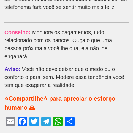
telefonema fará você se sentir muito mais feliz.
Conselho:
Monitora os pagamentos, tudo
relacionado com os bancos. Ouça o que uma
pessoa próxima a você lhe dirá, ela não lhe
enganará.
Aviso:
Você não deve deixar que o medo ou o
conforto o paralisem. Modere essa tendência você
tem que exagerar a realidade.
⭐Compartilhe⭐ para apreciar o esforço
humano 🙏
E
F
T
T
W
S
m
a
wi
el
h
h