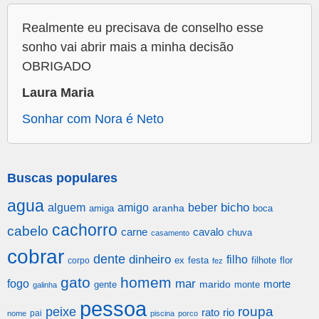
Realmente eu precisava de conselho esse
sonho vai abrir mais a minha decisão
OBRIGADO
Laura Maria
Sonhar com Nora é Neto
Buscas populares
agua
alguem
amigo
beber
bicho
aranha
amiga
boca
cachorro
cabelo
carne
cavalo
chuva
casamento
cobrar
dente
dinheiro
filho
festa
filhote
flor
corpo
ex
fez
gato
homem
mar
fogo
morte
gente
marido
monte
galinha
pessoa
roupa
peixe
rato
rio
pai
nome
piscina
porco