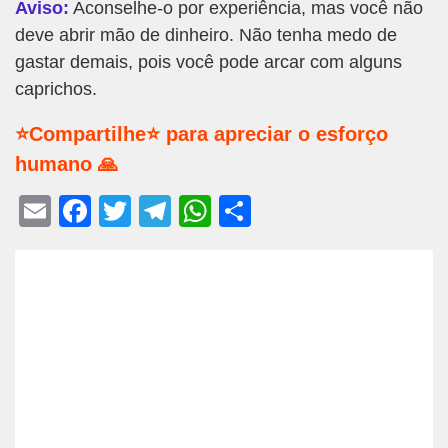
Aviso:
Aconselhe-o por experiência, mas você não
deve abrir mão de dinheiro. Não tenha medo de
gastar demais, pois você pode arcar com alguns
caprichos.
⭐Compartilhe⭐ para apreciar o esforço
humano 🙏
E
F
T
T
W
S
m
a
wi
el
h
h
ail
c
tt
e
at
ar
e
er
gr
s
e
b
a
A
o
m
p
o
p
k