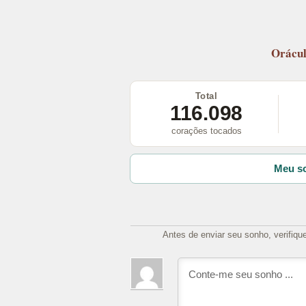
Orácu
Total
116.098
corações tocados
Meu so
Antes de enviar seu sonho, verifiqu