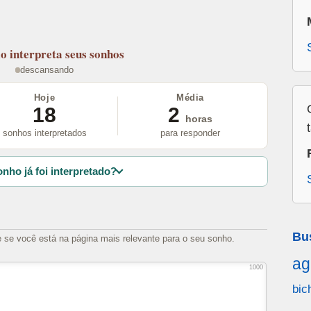
lo
interpreta seus sonhos
descansando
Hoje
Média
18
2
horas
sonhos interpretados
para responder
nho já foi interpretado?
Bu
e se você está na página mais relevante para o seu sonho.
ag
1000
bic