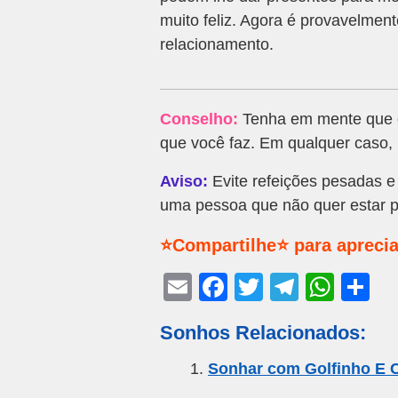
muito feliz. Agora é provavelment
relacionamento.
Conselho:
Tenha em mente que o
que você faz. Em qualquer caso,
Aviso:
Evite refeições pesadas e 
uma pessoa que não quer estar p
⭐Compartilhe⭐ para aprecia
E
F
T
T
W
S
m
a
wi
el
h
h
Sonhos Relacionados:
ail
c
tt
e
at
ar
e
er
gr
s
e
Sonhar com Golfinho E 