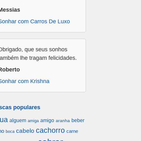
Messias
Sonhar com Carros De Luxo
Obrigado, que seus sonhos
também lhe tragam felicidades.
Roberto
Sonhar com Krishna
scas populares
ua
alguem
amigo
beber
aranha
amiga
cachorro
cabelo
ho
carne
boca