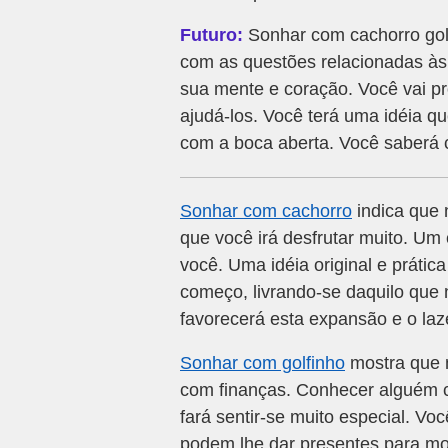
Futuro:
Sonhar com cachorro gol
com as questões relacionadas à
sua mente e coração. Você vai pr
ajudá-los. Você terá uma idéia q
com a boca aberta. Você saberá c
Sonhar com cachorro
indica que 
que você irá desfrutar muito. Um
você. Uma idéia original e práti
começo, livrando-se daquilo que 
favorecerá esta expansão e o laze
Sonhar com golfinho
mostra que m
com finanças. Conhecer alguém 
fará sentir-se muito especial. Vo
podem lhe dar presentes para most