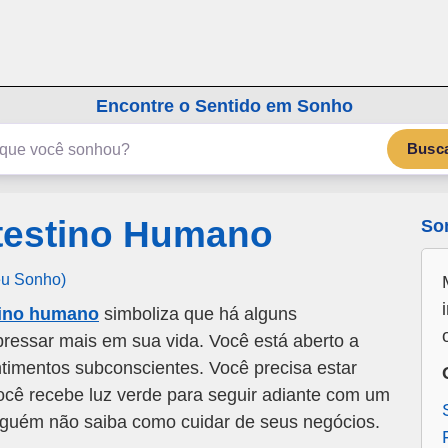
emSonho.com
Os sonhos significam mais
Encontre o Sentido em Sonho
Busc
testino Humano
So
eu Sonho)
tino humano
simboliza que há alguns
ressar mais em sua vida. Você está aberto a
timentos subconscientes. Você precisa estar
ocê recebe luz verde para seguir adiante com um
alguém não saiba como cuidar de seus negócios.