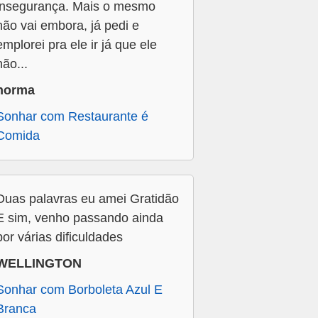
insegurança. Mais o mesmo
não vai embora, já pedi e
emplorei pra ele ir já que ele
não...
norma
Sonhar com Restaurante é
Comida
Duas palavras eu amei Gratidão
E sim, venho passando ainda
por várias dificuldades
WELLINGTON
Sonhar com Borboleta Azul E
Branca