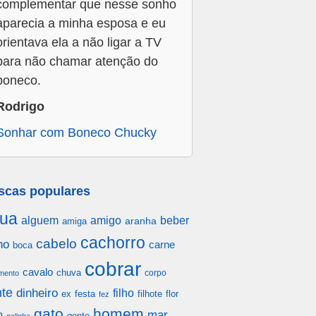
complementar que nesse sonho
aparecia a minha esposa e eu
orientava ela a não ligar a TV
para não chamar atenção do
boneco.
Rodrigo
Sonhar com Boneco Chucky
scas populares
ua
alguem
amigo
beber
aranha
amiga
cachorro
cabelo
ho
carne
boca
cobrar
cavalo
chuva
corpo
mento
te
dinheiro
filho
festa
filhote
flor
ex
fez
gato
homem
mar
o
gente