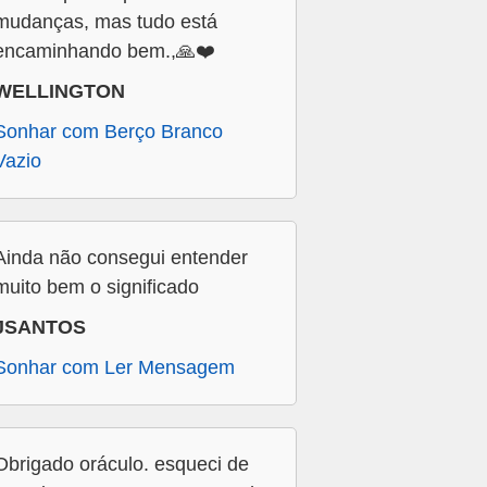
mudanças, mas tudo está
encaminhando bem.,🙏❤️
WELLINGTON
Sonhar com Berço Branco
Vazio
Ainda não consegui entender
muito bem o significado
JSANTOS
Sonhar com Ler Mensagem
Obrigado oráculo. esqueci de