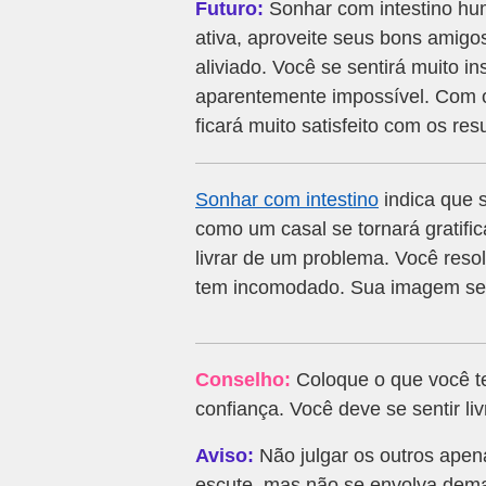
Futuro:
Sonhar com intestino hum
ativa, aproveite seus bons amigo
aliviado. Você se sentirá muito in
aparentemente impossível. Com o
ficará muito satisfeito com os res
Sonhar com intestino
indica que s
como um casal se tornará gratifica
livrar de um problema. Você res
tem incomodado. Sua imagem se b
Conselho:
Coloque o que você 
confiança. Você deve se sentir li
Aviso:
Não julgar os outros apen
escute, mas não se envolva dema