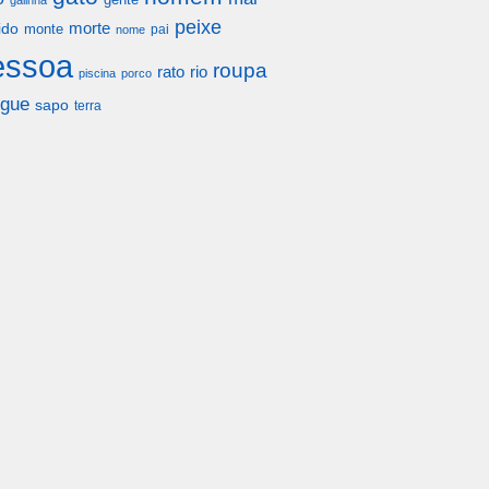
galinha
peixe
morte
ido
monte
pai
nome
essoa
roupa
rato
rio
piscina
porco
gue
sapo
terra