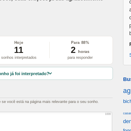
Hoje
Para 88%
11
2
horas
sonhos interpretados
para responder
nho já foi interpretado?
Bu
ag
bic
e se você está na página mais relevante para o seu sonho.
casa
1000
den
fog