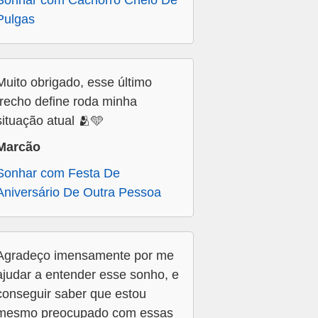
Sonhar com Cachorro Cheio De
Pulgas
Muito obrigado, esse último
trecho define roda minha
situação atual 🫂🩵
Marcão
Sonhar com Festa De
Aniversário De Outra Pessoa
Agradeço imensamente por me
ajudar a entender esse sonho, e
conseguir saber que estou
mesmo preocupado com essas