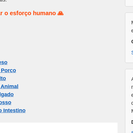
r o esforço humano 🙏
eso
 Porco
lto
 Animal
lgado
rosso
 Intestino