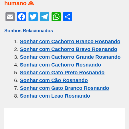
humano 🙏
E
F
T
T
W
S
m
a
wi
el
h
h
Sonhos Relacionados:
ail
c
tt
e
at
ar
Sonhar com Cachorro Branco Rosnando
e
er
gr
s
e
Sonhar com Cachorro Bravo Rosnando
b
a
A
Sonhar com Cachorro Grande Rosnando
o
m
p
Sonhar com Cachorro Rosnando
o
p
Sonhar com Gato Preto Rosnando
k
Sonhar com Cão Rosnando
Sonhar com Gato Branco Rosnando
Sonhar com Leao Rosnando