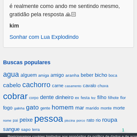
é realmente como ando me sentindo mesmo,
gratidão pela resposta 🙏🏻
kim
Sonhar com Lua Explodindo
Buscas populares
agua
alguem
amigo
beber
bicho
aranha
amiga
boca
cachorro
cabelo
carne
cavalo
chuva
casamento
cobrar
dente
dinheiro
filho
festa
filhote
flor
corpo
ex
fez
gato
homem
mar
fogo
morte
gente
marido
monte
galinha
pessoa
roupa
peixe
rato
rio
pai
nome
piscina
porco
sangue
sapo
terra
1
Posicionamos cookies limitados aos propósitos da política de dados e de aco