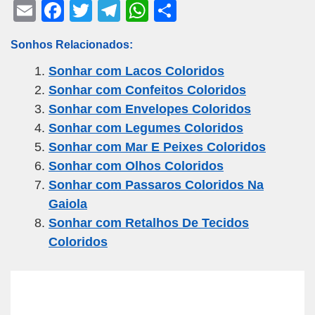
E
F
T
T
W
S
m
a
wi
el
h
h
Sonhos Relacionados:
ail
c
tt
e
at
ar
Sonhar com Lacos Coloridos
e
er
gr
s
e
Sonhar com Confeitos Coloridos
b
a
A
Sonhar com Envelopes Coloridos
o
m
p
Sonhar com Legumes Coloridos
o
p
Sonhar com Mar E Peixes Coloridos
k
Sonhar com Olhos Coloridos
Sonhar com Passaros Coloridos Na
Gaiola
Sonhar com Retalhos De Tecidos
Coloridos