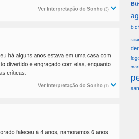
Bu
Ver Interpretação do Sonho
(3)
ag
bic
casa
den
ceu há alguns anos estava em uma casa com
fog
ito divertido e engraçado com elas, enquanto
mar
s críticas.
p
Ver Interpretação do Sonho
(1)
san
morado faleceu á 4 anos, namoramos 6 anos