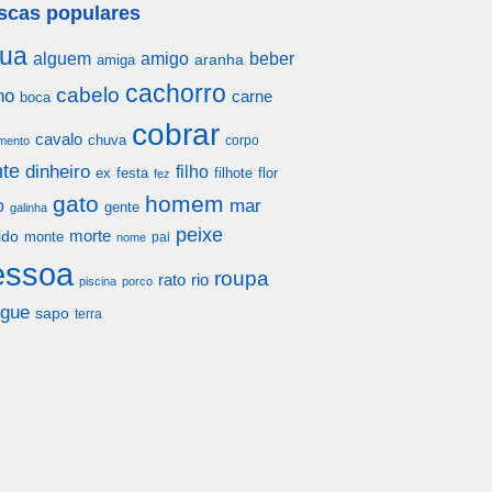
scas populares
ua
alguem
amigo
beber
aranha
amiga
cachorro
cabelo
ho
carne
boca
cobrar
cavalo
chuva
corpo
mento
te
dinheiro
filho
festa
filhote
flor
ex
fez
gato
homem
mar
o
gente
galinha
peixe
morte
ido
monte
pai
nome
essoa
roupa
rato
rio
piscina
porco
gue
sapo
terra