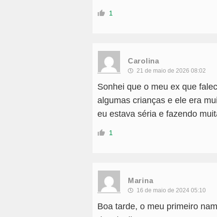
1
Carolina
21 de maio de 2026 08:02
Sonhei que o meu ex que fale
algumas crianças e ele era mu
eu estava séria e fazendo muita
1
Marina
16 de maio de 2024 05:10
Boa tarde, o meu primeiro na