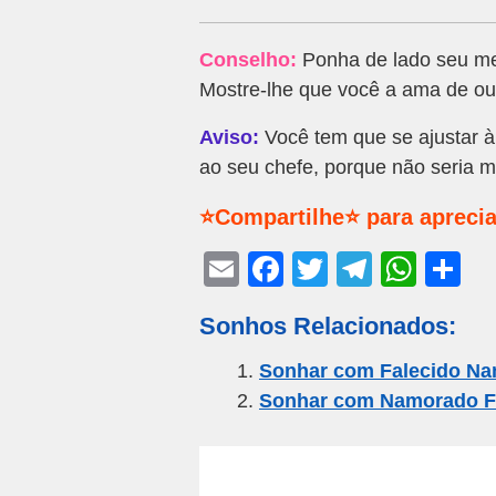
Conselho:
Ponha de lado seu me
Mostre-lhe que você a ama de ou
Aviso:
Você tem que se ajustar à
ao seu chefe, porque não seria mu
⭐Compartilhe⭐ para aprecia
E
F
T
T
W
S
m
a
wi
el
h
h
Sonhos Relacionados:
ail
c
tt
e
at
ar
e
er
gr
s
e
Sonhar com Falecido N
Sonhar com Namorado F
b
a
A
o
m
p
o
p