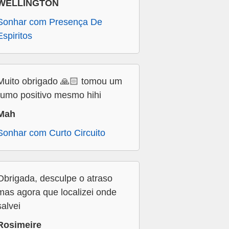
WELLINGTON
Sonhar com Presença De
Espiritos
Muito obrigado 🙏🏻 tomou um
rumo positivo mesmo hihi
Mah
Sonhar com Curto Circuito
Obrigada, desculpe o atraso
mas agora que localizei onde
salvei
Rosimeire