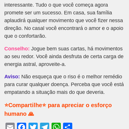
interessante. Tudo o que você começa agora
promete ser um sucesso. Em casa, sua família
aplaudirá qualquer movimento que você fizer nessa
direção. No casal você encontrará o amor e o apoio
que o confortarão.
Conselho:
Jogue bem suas cartas, há movimentos
ao seu redor. Você ainda desfruta de certa carga de
energia astral, aproveite-a.
Aviso:
Não esqueça que o riso é o melhor remédio
para curar qualquer doença. Perceba que você está
empatando a situação mais do que deveria.
⭐Compartilhe⭐ para apreciar o esforço
humano 🙏
E
F
T
T
W
S