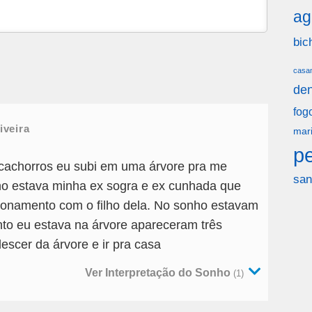
ag
bic
casa
den
fog
iveira
mar
p
cachorros eu subi em uma árvore pra me
san
o estava minha ex sogra e ex cunhada que
onamento com o filho dela. No sonho estavam
to eu estava na árvore apareceram três
escer da árvore e ir pra casa
Ver Interpretação do Sonho
(1)