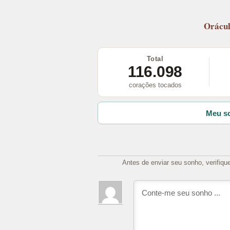
Orácu
Total
116.098
corações tocados
Meu so
Antes de enviar seu sonho, verifiqu