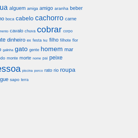
ua
alguem
amigo
beber
aranha
amiga
cachorro
cabelo
ho
carne
boca
cobrar
cavalo
chuva
corpo
mento
te
dinheiro
filho
festa
filhote
flor
ex
fez
gato
homem
mar
o
gente
galinha
peixe
morte
ido
monte
pai
nome
essoa
roupa
rato
rio
piscina
porco
gue
sapo
terra