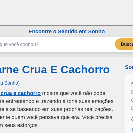
emSonho.com
Os sonhos significam mais
Encontre o Sentido em Sonho
Busc
rne Crua E Cachorro
So
eu Sonho)
crua e cachorro
mostra que você não pode
 está enfrentando e trazendo à tona suas emoções
teja se baseando em suas próprias realizações.
ente quem você pensava que era. Você precisa
m seus esforços.