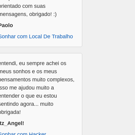
orientado com suas
mensagens, obrigado! :)
Paolo
Sonhar com Local De Trabalho
entendi, eu sempre achei os
meus sonhos e os meus
pensamentos muito complexos,
isso me ajudou muito a
entender o que eu estou
sentindo agora... muito
obrigada!
Itz_Angel!
Sonhar com Hacker