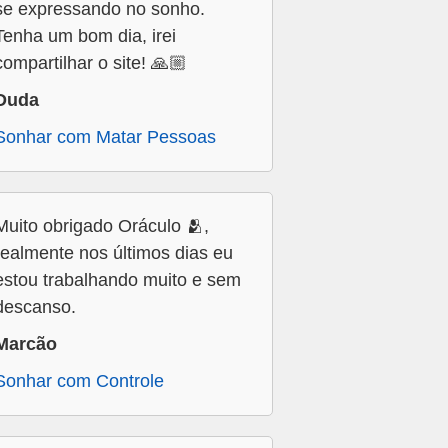
se expressando no sonho.
Tenha um bom dia, irei
compartilhar o site! 🙏🏼
Duda
Sonhar com Matar Pessoas
Muito obrigado Oráculo 🫂,
realmente nos últimos dias eu
estou trabalhando muito e sem
descanso.
Marcão
Sonhar com Controle