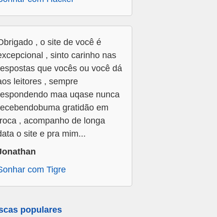
Obrigado , o site de você é
excepcional , sinto carinho nas
respostas que vocês ou você dá
aos leitores , sempre
respondendo maa uqase nunca
recebendobuma gratidão em
troca , acompanho de longa
data o site e pra mim...
Jonathan
Sonhar com Tigre
scas populares