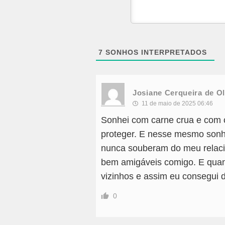
7
SONHOS INTERPRETADOS
Josiane Cerqueira de Ol
11 de maio de 2025 06:46
Sonhei com carne crua e com 
proteger. E nesse mesmo sonh
nunca souberam do meu relaci
bem amigáveis comigo. E quan
vizinhos e assim eu consegui d
0