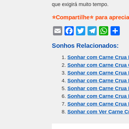
que exigirá muito tempo.
⭐Compartilhe⭐ para aprecia
E
F
T
T
W
S
m
a
wi
el
h
h
Sonhos Relacionados:
ail
c
tt
e
at
ar
e
er
gr
s
e
Sonhar com Carne Crua 
Sonhar com Carne Crua
b
a
A
Sonhar com Carne Crua 
o
m
p
Sonhar com Carne Crua 
o
p
Sonhar com Carne Crua
k
Sonhar com Carne Crua
Sonhar com Carne Crua 
Sonhar com Ver Carne C