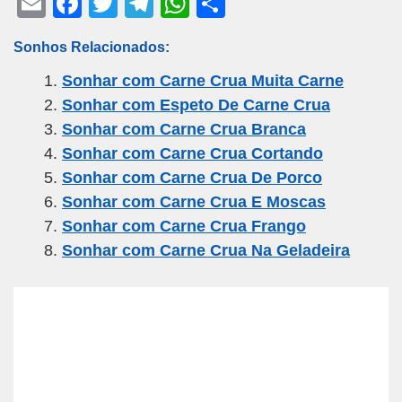
E
F
T
T
W
S
m
a
wi
el
h
h
Sonhos Relacionados:
ail
c
tt
e
at
ar
Sonhar com Carne Crua Muita Carne
e
er
gr
s
e
Sonhar com Espeto De Carne Crua
b
a
A
Sonhar com Carne Crua Branca
o
m
p
Sonhar com Carne Crua Cortando
o
p
Sonhar com Carne Crua De Porco
k
Sonhar com Carne Crua E Moscas
Sonhar com Carne Crua Frango
Sonhar com Carne Crua Na Geladeira