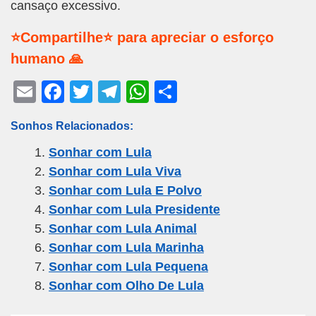
cansaço excessivo.
⭐Compartilhe⭐ para apreciar o esforço
humano 🙏
E
F
T
T
W
S
m
a
wi
el
h
h
Sonhos Relacionados:
ail
c
tt
e
at
ar
Sonhar com Lula
e
er
gr
s
e
Sonhar com Lula Viva
b
a
A
Sonhar com Lula E Polvo
o
m
p
Sonhar com Lula Presidente
o
p
Sonhar com Lula Animal
k
Sonhar com Lula Marinha
Sonhar com Lula Pequena
Sonhar com Olho De Lula