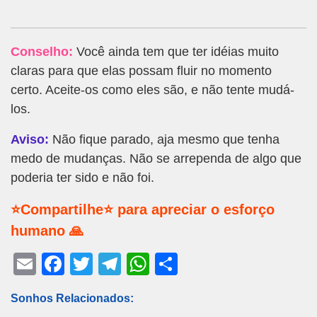
Conselho:
Você ainda tem que ter idéias muito
claras para que elas possam fluir no momento
certo. Aceite-os como eles são, e não tente mudá-
los.
Aviso:
Não fique parado, aja mesmo que tenha
medo de mudanças. Não se arrependa de algo que
poderia ter sido e não foi.
⭐Compartilhe⭐ para apreciar o esforço
humano 🙏
E
F
T
T
W
S
m
a
wi
el
h
h
Sonhos Relacionados:
ail
c
tt
e
at
ar