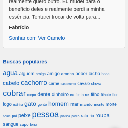
realmente quero outro. Eu mudei para o
benefício deles e realmente perdi a minha
essência. Tentarei trocar de volta para...
Fabrício
Sonhar com Ver Camelo
Buscas populares
agua
alguem
amigo
beber
bicho
aranha
amiga
boca
cachorro
cabelo
carne
cavalo
chuva
casamento
cobrar
dente
dinheiro
filho
festa
filhote
flor
corpo
ex
fez
gato
homem
mar
fogo
morte
gente
marido
monte
galinha
pessoa
roupa
peixe
rato
rio
pai
nome
piscina
porco
sangue
sapo
terra