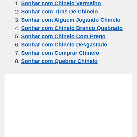
Sonhar com Chinelo Vermelho
e
er
gr
s
e
Sonhar com Tiras De Chinelo
b
a
A
Sonhar com Alguem Jogando Chinelo
o
m
p
Sonhar com Chinelo Branco Quebrado
o
p
Sonhar com Chinelo Com Prego
k
Sonhar com Chinelo Desgastado
Sonhar com Comprar Chinelo
Sonhar com Quebrar Chinelo