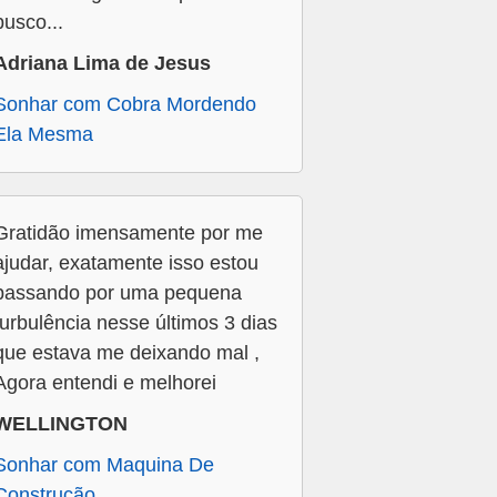
busco...
Adriana Lima de Jesus
Sonhar com Cobra Mordendo
Ela Mesma
Gratidão imensamente por me
ajudar, exatamente isso estou
passando por uma pequena
turbulência nesse últimos 3 dias
que estava me deixando mal ,
Agora entendi e melhorei
WELLINGTON
Sonhar com Maquina De
Construção