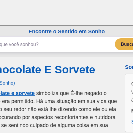
emSonho.com
Os sonhos significam mais
Encontre o Sentido em Sonho
Busc
ocolate E Sorvete
So
 Sonho)
ate e sorvete
simboliza que É-lhe negado o
e era permitido. Há uma situação em sua vida que
ao seu redor não está lhe dizendo como ele ou ela
ocurando por aspectos reconfortantes e nutridora
 se sentindo culpado de alguma coisa em sua