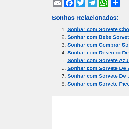
E
F
T
T
W
S
m
a
wi
el
h
h
Sonhos Relacionados:
ail
c
tt
e
at
ar
e
er
gr
s
e
Sonhar com Sorvete Cho
Sonhar com Bebe Sorve
b
a
A
Sonhar com Comprar So
o
m
p
Sonhar com Desenho De
o
p
Sonhar com Sorvete Azu
k
Sonhar com Sorvete De 
Sonhar com Sorvete De 
Sonhar com Sorvete Pic