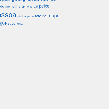
galinha
peixe
morte
ido
monte
pai
nome
essoa
roupa
rato
rio
piscina
porco
gue
sapo
terra