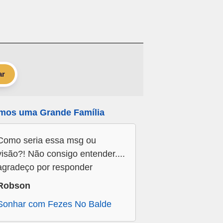
ar
mos uma Grande Família
Como seria essa msg ou
visão?! Não consigo entender....
agradeço por responder
Robson
Sonhar com Fezes No Balde