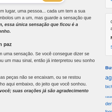
m lugar, uma pessoa... cada um tem a sua
 símbolos um a um, mas guarde a sensação que
m, essa única sensação que ficou é a
onho.
m paz
om uma sensação. Se você consegue dizer se
u um mau sinal, então já interpretou seu sonho
Bu
ag
 as peças não se encaixam, ou se restou
ho aqui embaixo, do jeito que você sonhou.
bic
a você; suas orações já são agradecimento
casa
den
fog