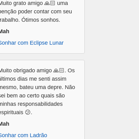
Muito grato amigo 🙏🏻 uma
benção poder contar com seu
trabalho. Ótimos sonhos.
Mah
Sonhar com Eclipse Lunar
Muito obrigado amigo 🙏🏻. Os
últimos dias me senti assim
mesmo, bateu uma depre. Não
sei bem ao certo quais são
minhas responsabilidades
espirituais 😕.
Mah
Sonhar com Ladrão