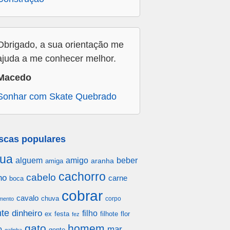
Obrigado, a sua orientação me
ajuda a me conhecer melhor.
Macedo
Sonhar com Skate Quebrado
scas populares
ua
alguem
amigo
beber
aranha
amiga
cachorro
cabelo
ho
carne
boca
cobrar
cavalo
chuva
corpo
mento
te
dinheiro
filho
festa
filhote
flor
ex
fez
gato
homem
mar
o
gente