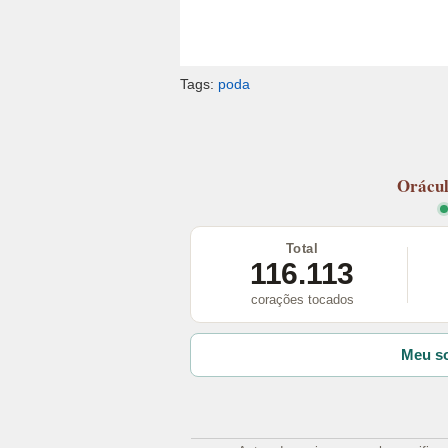
Tags:
poda
Orácu
Total
116.113
corações tocados
Meu so