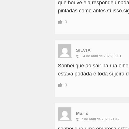
que houve ela respondeu nada
pintadas como antes.O isso sig
0
SILVIA
14 de abril de 2025 06:01
Sonhei que ao sair na rua olhei
estava podada e toda sujeira da
0
Mario
7 de abril de 2023 21:42
sonhei que uma empresa estav