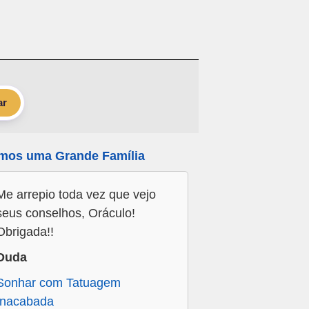
ar
mos uma Grande Família
Me arrepio toda vez que vejo
seus conselhos, Oráculo!
Obrigada!!
Duda
Sonhar com Tatuagem
Inacabada