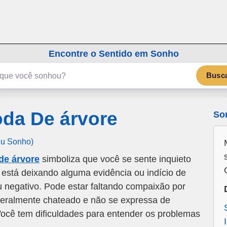
emSonho.com
Os sonhos significam mais
Encontre o Sentido em Sonho
Busc
da De árvore
So
eu Sonho)
de árvore
simboliza que você se sente inquieto
está deixando alguma evidência ou indício de
 negativo. Pode estar faltando compaixão por
iteralmente chateado e não se expressa de
 Você tem dificuldades para entender os problemas