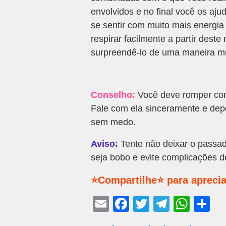
envolvidos e no final você os aj
se sentir com muito mais energia
respirar facilmente a partir des
surpreendê-lo de uma maneira mu
Conselho:
Você deve romper com
Fale com ela sinceramente e depo
sem medo.
Aviso:
Tente não deixar o passado
seja bobo e evite complicações d
⭐Compartilhe⭐ para aprecia
E
F
T
T
W
S
m
a
wi
el
h
h