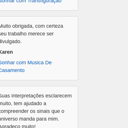
Sonhar com Transfiguração
Muito obrigada, com certeza
seu trabalho merece ser
divulgado.
Karen
Sonhar com Musica De
Casamento
Suas interpretações esclarecem
muito, tem ajudado a
compreender os sinais que o
universo manda para mim.
Agradeço muito!