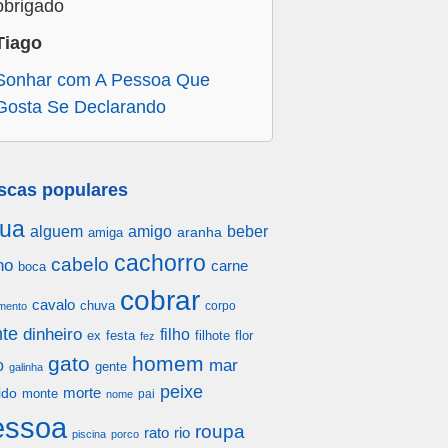
obrigado
Tiago
Sonhar com A Pessoa Que
Gosta Se Declarando
scas populares
ua
alguem
amigo
beber
aranha
amiga
cachorro
cabelo
ho
carne
boca
cobrar
cavalo
chuva
corpo
mento
te
dinheiro
filho
festa
filhote
flor
ex
fez
gato
homem
mar
o
gente
galinha
peixe
morte
ido
monte
pai
nome
essoa
roupa
rato
rio
piscina
porco