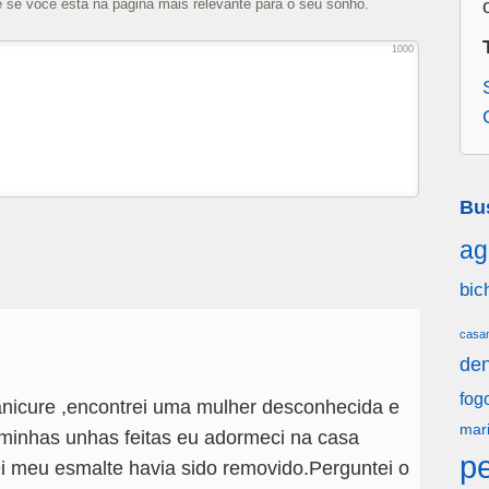
e se você está na página mais relevante para o seu sonho.
1000
Bu
ag
bic
casa
den
fog
nicure ,encontrei uma mulher desconhecida e
mar
minhas unhas feitas eu adormeci na casa
p
i meu esmalte havia sido removido.Perguntei o