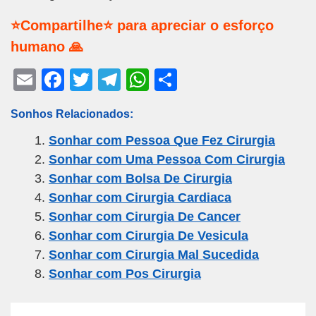
⭐Compartilhe⭐ para apreciar o esforço
humano 🙏
E
F
T
T
W
S
m
a
wi
el
h
h
Sonhos Relacionados:
ail
c
tt
e
at
ar
Sonhar com Pessoa Que Fez Cirurgia
e
er
gr
s
e
Sonhar com Uma Pessoa Com Cirurgia
b
a
A
Sonhar com Bolsa De Cirurgia
o
m
p
Sonhar com Cirurgia Cardiaca
o
p
Sonhar com Cirurgia De Cancer
k
Sonhar com Cirurgia De Vesicula
Sonhar com Cirurgia Mal Sucedida
Sonhar com Pos Cirurgia