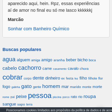
aparecido aqui, hein. Rpz, essas experiências
aí de amor no final eu só me lasco kkkkkkj
Marcão
Sonhar com Banheiro Químico
Buscas populares
agua
alguem
amigo
beber
bicho
aranha
amiga
boca
cachorro
cabelo
carne
cavalo
chuva
casamento
cobrar
dente
dinheiro
filho
festa
filhote
flor
corpo
ex
fez
gato
homem
mar
fogo
morte
gente
marido
monte
galinha
pessoa
roupa
peixe
rato
rio
pai
nome
piscina
porco
sangue
sapo
terra
Posicionamos cookies limitados aos propósitos da política de dados e de aco