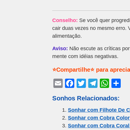
Conselho:
Se você quer progredi
cair duas vezes no mesmo erro. 
alimentação.
Aviso:
Não escute as críticas por 
mente com idéias negativas.
⭐Compartilhe⭐ para aprecia
E
F
T
T
W
S
m
a
wi
el
h
h
Sonhos Relacionados:
ail
c
tt
e
at
ar
e
er
gr
s
e
Sonhar com Filhote De C
Sonhar com Cobra Color
b
a
A
Sonhar com Cobra Coral
o
m
p