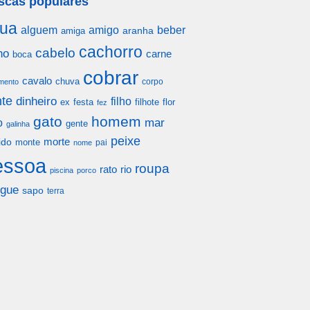
scas populares
ua
alguem
amigo
beber
aranha
amiga
cachorro
cabelo
ho
carne
boca
cobrar
cavalo
chuva
corpo
mento
te
dinheiro
filho
festa
filhote
flor
ex
fez
gato
homem
mar
o
gente
galinha
peixe
morte
ido
monte
pai
nome
essoa
roupa
rato
rio
piscina
porco
gue
sapo
terra