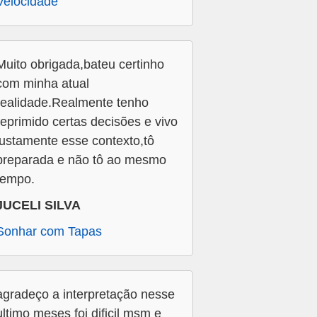
Velocidade
Muito obrigada,bateu certinho
com minha atual
realidade.Realmente tenho
reprimido certas decisões e vivo
justamente esse contexto,tô
preparada e não tô ao mesmo
tempo.
JUCELI SILVA
Sonhar com Tapas
agradeço a interpretação nesse
ultimo meses foi dificil msm e