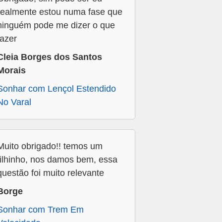
realmente estou numa fase que
ninguém pode me dizer o que
fazer
Cleia Borges dos Santos
Morais
Sonhar com Lençol Estendido
No Varal
Muito obrigado!! temos um
filhinho, nos damos bem, essa
questão foi muito relevante
Borge
Sonhar com Trem Em