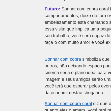
Futuro:
Sonhar com cobra coral f
comportamentos, deixe de fora o
embelezamento está chamando sua
essa visita que implica uma peq
seu trabalho, você será capaz de
faça-o com muito amor e você ex
Sonhar com cobra
simboliza que 
outros, não deixando espaço para
cinema seria o plano ideal para 
imagem e seus amigos serão uma 
você terá que esperar pelos eve
da economia estão chegando.
Sonhar com cobra coral
diz que o
quanto eles o amam. Você terá te