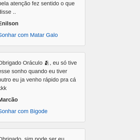
pela atenção fez sentido o que
disse ..
Enilson
Sonhar com Matar Galo
Obrigado Oráculo 🫂, eu só tive
esse sonho quando eu tiver
outro eu ja venho rápido pra cá
kkk
Marcão
Sonhar com Bigode
Obrigado, sim pode ser eu