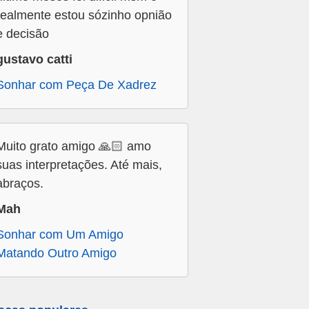
realmente estou sózinho opnião
e decisão
gustavo catti
Sonhar com Peça De Xadrez
Muito grato amigo 🙏🏻 amo
suas interpretações. Até mais,
abraços.
Mah
Sonhar com Um Amigo
Matando Outro Amigo