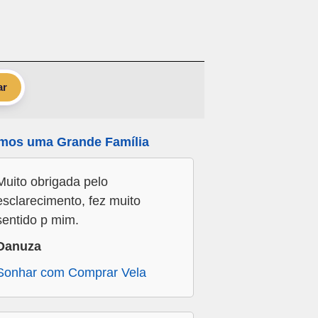
ar
mos uma Grande Família
Muito obrigada pelo
esclarecimento, fez muito
sentido p mim.
Danuza
Sonhar com Comprar Vela