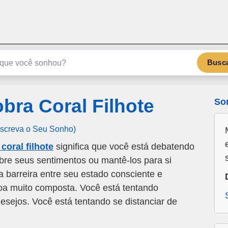
emSonho.com
Os sonhos significam mais
Busc
ra Coral Filhote
So
Escreva o Seu Sonho)
oral filhote
significa que você está debatendo
bre seus sentimentos ou mantê-los para si
barreira entre seu estado consciente e
a muito composta. Você está tentando
sejos. Você está tentando se distanciar de