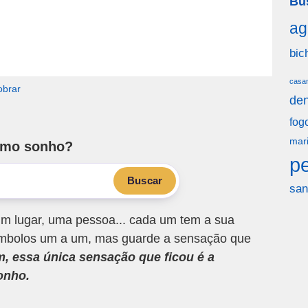
Bu
ag
bic
casa
cobrar
den
fog
mar
smo sonho?
p
Buscar
san
m lugar, uma pessoa... cada um tem a sua
 símbolos um a um, mas guarde a sensação que
m, essa única sensação que ficou é a
onho.