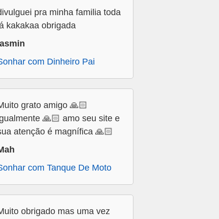
divulguei pra minha familia toda
já kakakaa obrigada
jasmin
Sonhar com Dinheiro Pai
Muito grato amigo 🙏🏻
igualmente 🙏🏻 amo seu site e
sua atenção é magnífica 🙏🏻
Mah
Sonhar com Tanque De Moto
Muito obrigado mas uma vez