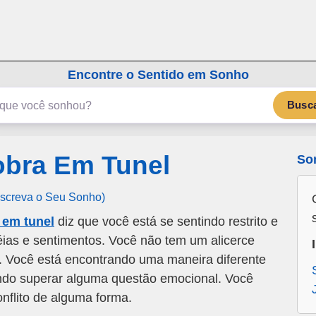
emSonho.com
Os sonhos significam mais
Encontre o Sentido em Sonho
Busc
bra Em Tunel
So
Escreva o Seu Sonho)
 em tunel
diz que você está se sentindo restrito e
éias e sentimentos. Você não tem um alicerce
o. Você está encontrando uma maneira diferente
ando superar alguma questão emocional. Você
onflito de alguma forma.