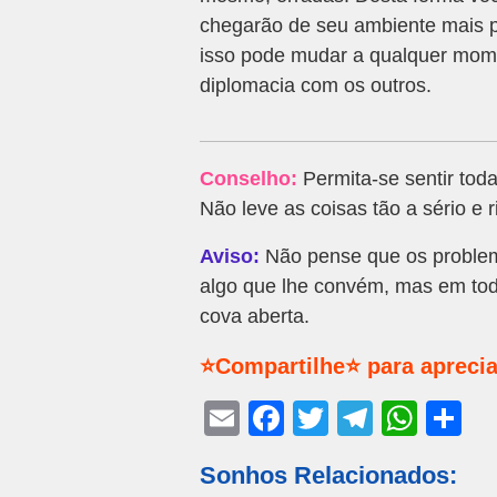
chegarão de seu ambiente mais p
isso pode mudar a qualquer mome
diplomacia com os outros.
Conselho:
Permita-se sentir tod
Não leve as coisas tão a sério e
Aviso:
Não pense que os problem
algo que lhe convém, mas em to
cova aberta.
⭐Compartilhe⭐ para aprecia
E
F
T
T
W
S
m
a
wi
el
h
h
Sonhos Relacionados:
ail
c
tt
e
at
ar