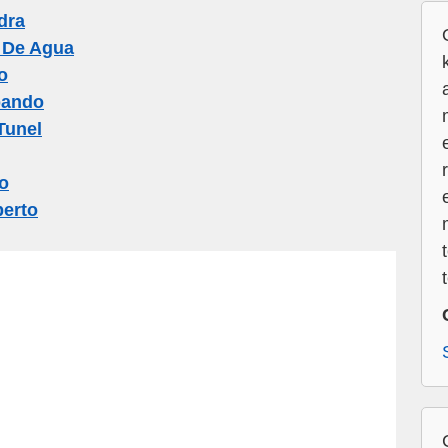
dra
 De Agua
o
bando
Tunel
o
erto