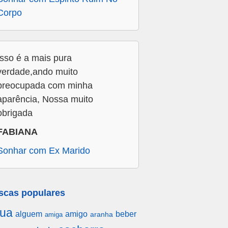
Corpo
Isso é a mais pura
verdade,ando muito
preocupada com minha
aparência, Nossa muito
obrigada
FABIANA
Sonhar com Ex Marido
scas populares
ua
alguem
amigo
beber
aranha
amiga