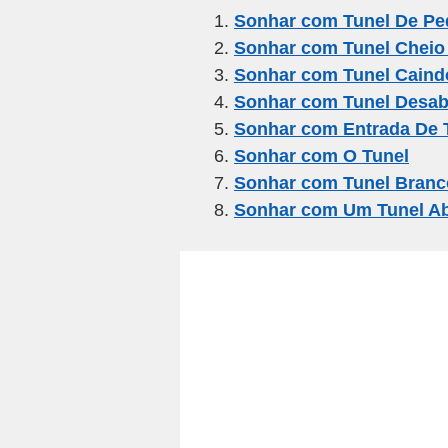
e
er
gr
s
e
Sonhar com Tunel De Pe
Sonhar com Tunel Cheio
b
a
A
Sonhar com Tunel Caind
o
m
p
Sonhar com Tunel Desa
o
p
Sonhar com Entrada De 
k
Sonhar com O Tunel
Sonhar com Tunel Branc
Sonhar com Um Tunel Ab