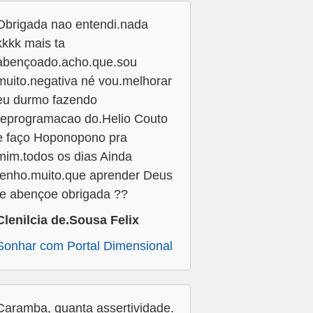
Obrigada nao entendi.nada
kkkk mais ta
abençoado.acho.que.sou
muito.negativa né vou.melhorar
eu durmo fazendo
reprogramacao do.Helio Couto
e faço Hoponopono pra
mim.todos os dias Ainda
tenho.muito.que aprender Deus
te abençoe obrigada ??
Clenilcia de.Sousa Felix
Sonhar com Portal Dimensional
Caramba, quanta assertividade.