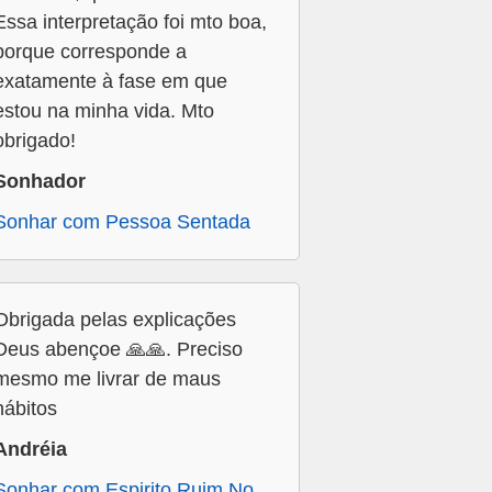
Essa interpretação foi mto boa,
porque corresponde a
exatamente à fase em que
estou na minha vida. Mto
obrigado!
Sonhador
Sonhar com Pessoa Sentada
Obrigada pelas explicações
Deus abençoe 🙏🙏. Preciso
mesmo me livrar de maus
hábitos
Andréia
Sonhar com Espirito Ruim No