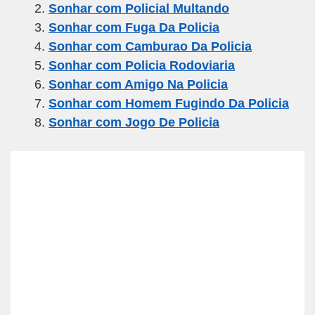
Sonhar com Policial Multando
b
a
A
Sonhar com Fuga Da Policia
o
m
p
Sonhar com Camburao Da Policia
o
p
Sonhar com Policia Rodoviaria
k
Sonhar com Amigo Na Policia
Sonhar com Homem Fugindo Da Policia
Sonhar com Jogo De Policia