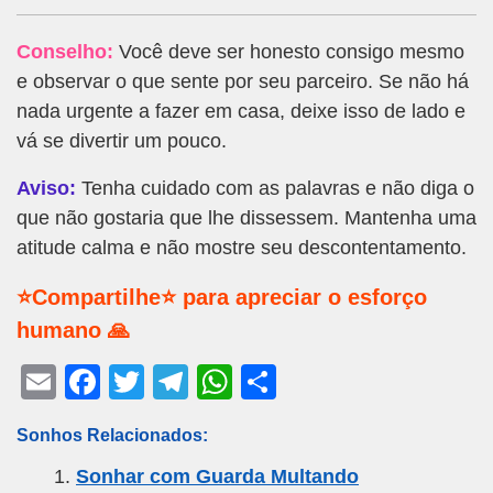
Conselho:
Você deve ser honesto consigo mesmo
e observar o que sente por seu parceiro. Se não há
nada urgente a fazer em casa, deixe isso de lado e
vá se divertir um pouco.
Aviso:
Tenha cuidado com as palavras e não diga o
que não gostaria que lhe dissessem. Mantenha uma
atitude calma e não mostre seu descontentamento.
⭐Compartilhe⭐ para apreciar o esforço
humano 🙏
E
F
T
T
W
S
m
a
wi
el
h
h
Sonhos Relacionados:
ail
c
tt
e
at
ar
Sonhar com Guarda Multando
e
er
gr
s
e