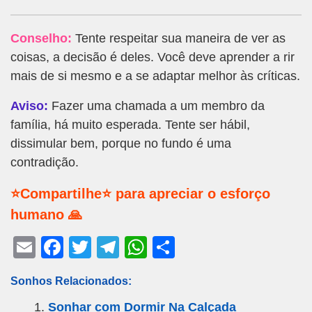
Conselho:
Tente respeitar sua maneira de ver as
coisas, a decisão é deles. Você deve aprender a rir
mais de si mesmo e a se adaptar melhor às críticas.
Aviso:
Fazer uma chamada a um membro da
família, há muito esperada. Tente ser hábil,
dissimular bem, porque no fundo é uma
contradição.
⭐Compartilhe⭐ para apreciar o esforço
humano 🙏
E
F
T
T
W
S
m
a
wi
el
h
h
Sonhos Relacionados:
ail
c
tt
e
at
ar
Sonhar com Dormir Na Calçada