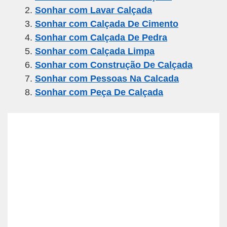
e
er
gr
s
e
Sonhar com Lavar Calçada
b
a
A
Sonhar com Calçada De Cimento
o
m
p
Sonhar com Calçada De Pedra
o
p
Sonhar com Calçada Limpa
k
Sonhar com Construção De Calçada
Sonhar com Pessoas Na Calcada
Sonhar com Peça De Calçada