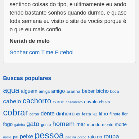
sentindo coisas do tipo, e ultimamente eu ando
tendo bastante sonhos quando durmo, e quase
toda semana eu visito o site de vocês porque é
o que eu mais confio.
Neriah de melo
Sonhar com Time Futebol
Buscas populares
agua
alguem
amigo
beber
bicho
aranha
amiga
boca
cachorro
cabelo
carne
cavalo
chuva
casamento
cobrar
dente
dinheiro
filho
festa
filhote
flor
corpo
ex
fez
gato
homem
mar
fogo
morte
gente
marido
monte
galinha
pessoa
roupa
peixe
rato
rio
pai
nome
piscina
porco