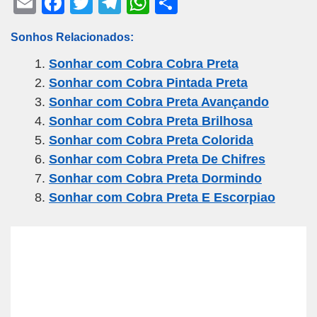
E
F
T
T
W
S
m
a
wi
el
h
h
Sonhos Relacionados:
ail
c
tt
e
at
ar
Sonhar com Cobra Cobra Preta
e
er
gr
s
e
Sonhar com Cobra Pintada Preta
b
a
A
Sonhar com Cobra Preta Avançando
o
m
p
Sonhar com Cobra Preta Brilhosa
o
p
Sonhar com Cobra Preta Colorida
k
Sonhar com Cobra Preta De Chifres
Sonhar com Cobra Preta Dormindo
Sonhar com Cobra Preta E Escorpiao