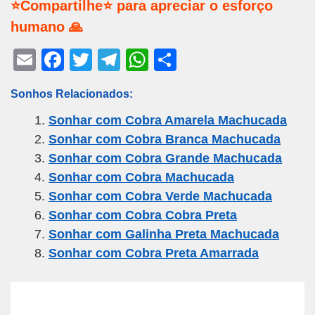
⭐Compartilhe⭐ para apreciar o esforço
humano 🙏
E
F
T
T
W
S
m
a
wi
el
h
h
Sonhos Relacionados:
ail
c
tt
e
at
ar
Sonhar com Cobra Amarela Machucada
e
er
gr
s
e
Sonhar com Cobra Branca Machucada
b
a
A
Sonhar com Cobra Grande Machucada
o
m
p
Sonhar com Cobra Machucada
o
p
Sonhar com Cobra Verde Machucada
k
Sonhar com Cobra Cobra Preta
Sonhar com Galinha Preta Machucada
Sonhar com Cobra Preta Amarrada