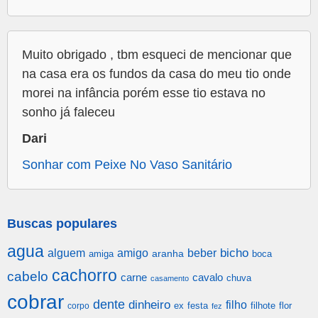
Muito obrigado , tbm esqueci de mencionar que
na casa era os fundos da casa do meu tio onde
morei na infância porém esse tio estava no
sonho já faleceu
Dari
Sonhar com Peixe No Vaso Sanitário
Buscas populares
agua
alguem
amigo
beber
bicho
aranha
amiga
boca
cachorro
cabelo
carne
cavalo
chuva
casamento
cobrar
dente
dinheiro
filho
festa
filhote
flor
corpo
ex
fez