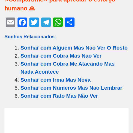
humano 🙏
E
F
T
T
W
S
m
a
wi
el
h
h
Sonhos Relacionados:
ail
c
tt
e
at
ar
Sonhar com Alguem Mas Nao Ver O Rosto
e
er
gr
s
e
Sonhar com Cobra Mas Nao Ver
b
a
A
Sonhar com Cobra Me Atacando Mas
o
m
p
Nada Acontece
o
p
Sonhar com Irma Mas Nova
k
Sonhar com Numeros Mas Nao Lembrar
Sonhar com Rato Mas Não Ver